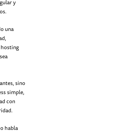
gular y
os.
do una
ad,
 hosting
 sea
antes, sino
ss simple,
dad con
ridad.
ho habla