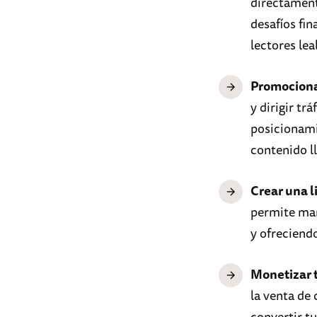
directamente
desafíos fin
lectores lea
Promociona
y dirigir tr
posicionami
contenido ll
Crear una l
permite man
y ofreciend
Monetizar 
la venta de
convertir t