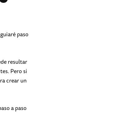
 guiaré paso
de resultar
es. Pero si
ara crear un
paso a paso