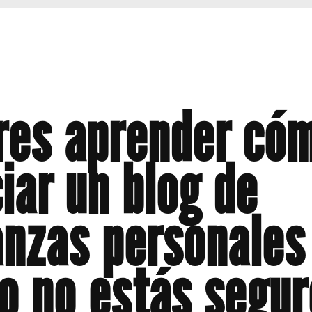
res aprender có
ciar un blog de
anzas personales
o no estás segur