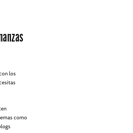
inanzas
con los
cesitas
ten
o temas como
blogs