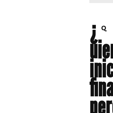
¿
Q
uie
ini
fin
per