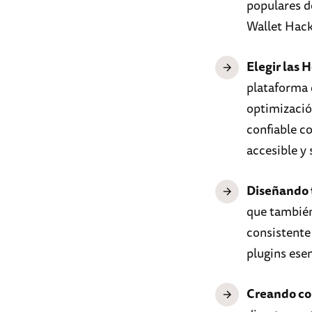
populares d
Wallet Hack
Elegir las
plataforma 
optimizació
confiable 
accesible y 
Diseñando 
que también
consistente
plugins esen
Creando co