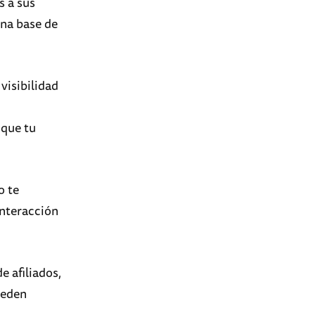
s a sus
una base de
visibilidad
 que tu
o te
interacción
e afiliados,
ueden