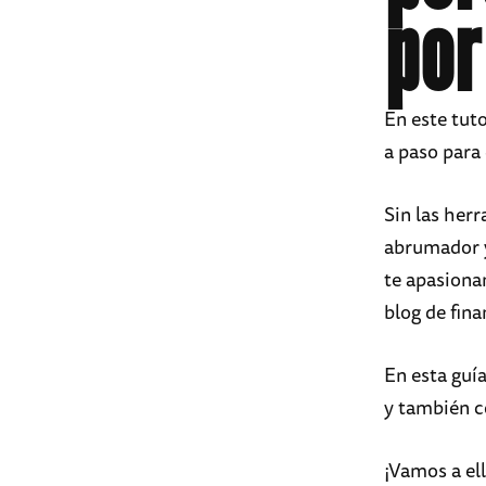
por
En este tuto
a paso para
Sin las her
abrumador y
te apasionan
blog de fina
En esta guí
y también c
¡Vamos a ell