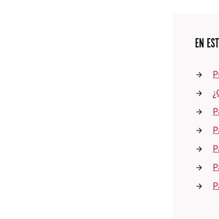
EN EST
P
¿
P
P
P
P
P