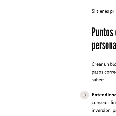
Si tienes pr
Puntos 
persona
Crear un bl
pasos correc
saber:
Entendiendo
consejos fi
inversión, p