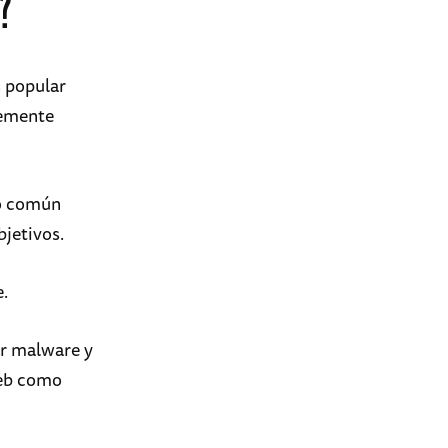
?
 popular
blemente
vo común
jetivos.
e.
ar malware y
web como