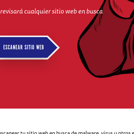
revisará cualquier sitio web en busca
ESCANEAR SITIO WEB
escanear tu sitio web en busca de malware, virus u otros 