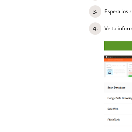
Espera los 
Ve tu infor