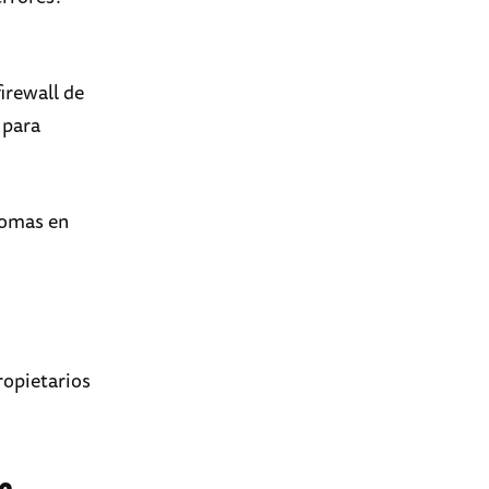
firewall de
 para
tomas en
ropietarios