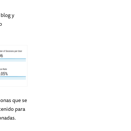
 blog y
o
rsonas que se
tenido para
ionadas.