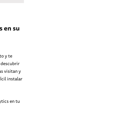
s en su
to y te
 descubrir
s visitan y
cil instalar
ytics en tu