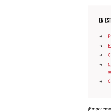
EN EST
P
R
C
C
a
C
¡Empecemo