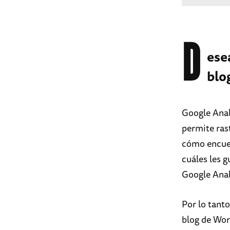
D
ese
blo
Google Analy
permite ras
cómo encuen
cuáles les g
Google Anal
Por lo tanto
blog de Wor