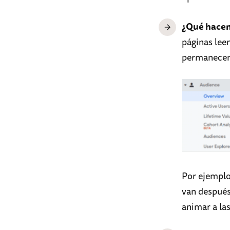
¿Qué hacen 
páginas lee
permanecen 
Por ejemplo,
van después
animar a la