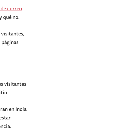
 de correo
 y qué no.
visitantes,
é páginas
s visitantes
itio.
ran en India
estar
encia.