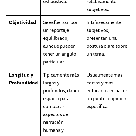
exhaustiva.
relativamente
subjetivos.
Objetividad
Se esfuerzan por
Intrínsecamente
un reportaje
subjetivos,
equilibrado,
presentan una
aunque pueden
postura clara sobre
tener un ángulo
un tema.
particular.
Longitud y
Típicamente más
Usualmente más
Profundidad
largos y
cortos y más
profundos, dando
enfocados en hacer
espacio para
un punto u opinión
compartir
específica.
aspectos de
narración
humana y