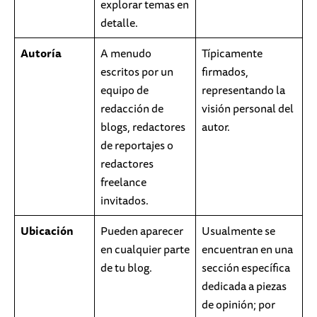
explorar temas en
detalle.
Autoría
A menudo
Típicamente
escritos por un
firmados,
equipo de
representando la
redacción de
visión personal del
blogs, redactores
autor.
de reportajes o
redactores
freelance
invitados.
Ubicación
Pueden aparecer
Usualmente se
en cualquier parte
encuentran en una
de tu blog.
sección específica
dedicada a piezas
de opinión; por