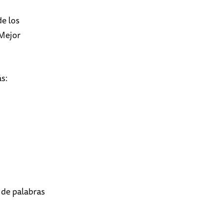
de los
¡Mejor
ás:
 de palabras