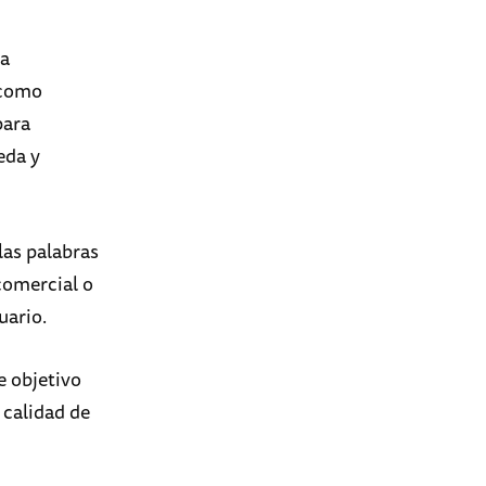
ha
 como
para
eda y
 las palabras
 comercial o
uario.
e objetivo
 calidad de