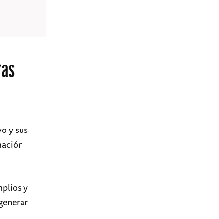
ras
vo y sus
rmación
plios y
 generar