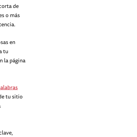
 corta de
res o más
tencia.
osas en
a tu
n la página
palabras
e tu sitio
a
clave,