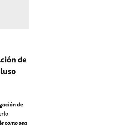
ación de
cluso
igación de
erlo
le como sea