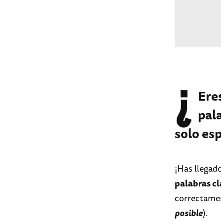
¿
Ere
pal
solo es
¡Has llegado
palabras cl
correctamen
posible
).