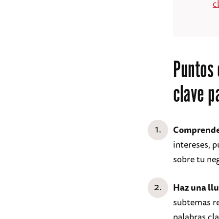
c
Puntos 
clave p
Comprende 
intereses, p
sobre tu neg
Haz una llu
subtemas re
palabras cla