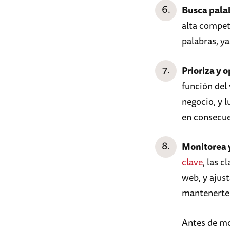
Busca palab
alta compete
palabras, y
Prioriza y 
función del
negocio, y 
en consecue
Monitorea 
clave
, las c
web, y ajust
mantenerte 
Antes de mo