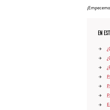
¡Empecemo
EN EST
¿
¿
¿
P
P
P
E