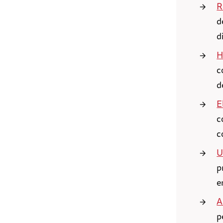
R
d
d
H
c
d
E
c
c
U
p
e
A
p