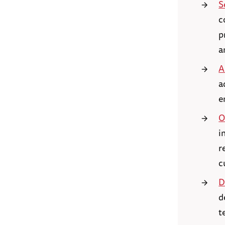
S
c
p
a
A
a
e
O
i
r
c
D
d
t