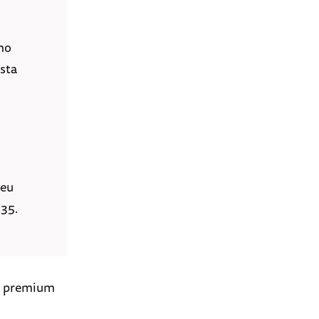
mo
sta
Seu
 35.
as premium