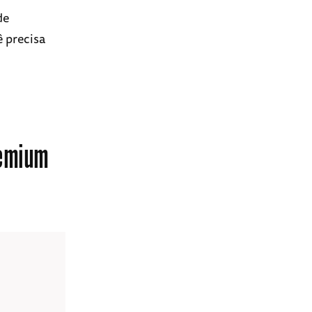
de
ê precisa
remium