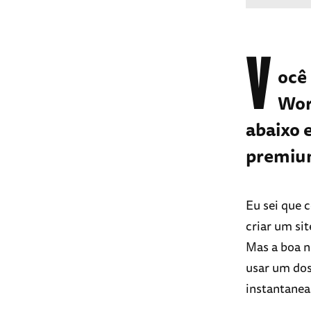
V
ocê
Wor
abaixo 
premium
Eu sei que 
criar um si
Mas a boa no
usar um do
instantanea