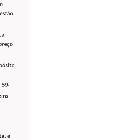
um
 estão
ca
 preço
pósito
 59.
kins
tal e