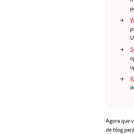
p
W
p
U
S
o
u
K
d
Agora que v
de blog par