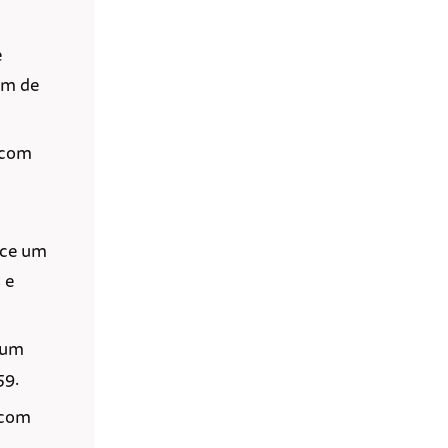
e
ém de
m com
ece um
 e
m um
59.
 com