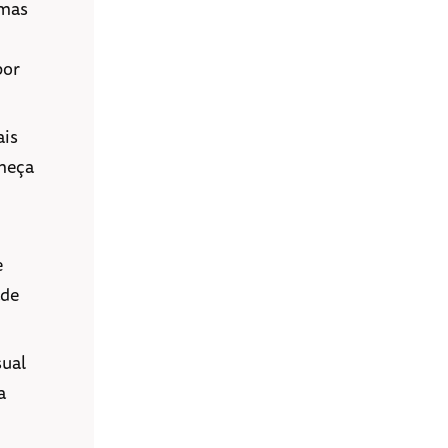
emas
por
ais
omeça
e
ade
sual
a