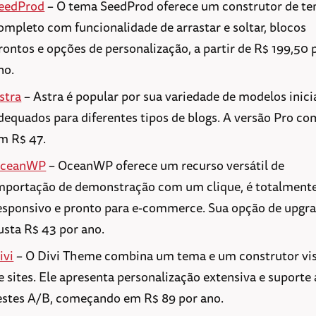
eedProd
– O tema SeedProd oferece um construtor de t
ompleto com funcionalidade de arrastar e soltar, blocos
rontos e opções de personalização, a partir de R$ 199,50 
no.
stra
– Astra é popular por sua variedade de modelos inici
dequados para diferentes tipos de blogs. A versão Pro c
m R$ 47.
ceanWP
– OceanWP oferece um recurso versátil de
mportação de demonstração com um clique, é totalment
esponsivo e pronto para e-commerce. Sua opção de upgr
usta R$ 43 por ano.
ivi
– O Divi Theme combina um tema e um construtor vi
e sites. Ele apresenta personalização extensiva e suporte 
estes A/B, começando em R$ 89 por ano.