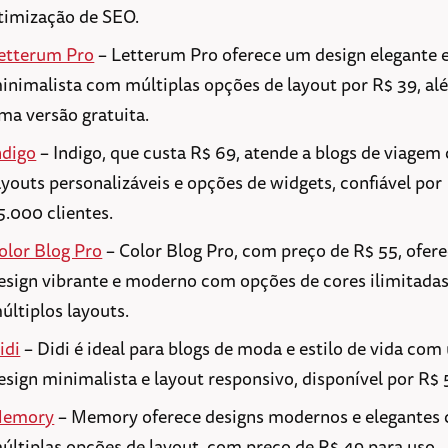
timização de SEO.
etterum Pro
– Letterum Pro oferece um design elegante 
inimalista com múltiplas opções de layout por R$ 39, al
ma versão gratuita.
ndigo
– Indigo, que custa R$ 69, atende a blogs de viage
ayouts personalizáveis e opções de widgets, confiável por
5.000 clientes.
olor Blog Pro
– Color Blog Pro, com preço de R$ 55, ofer
esign vibrante e moderno com opções de cores ilimitadas
últiplos layouts.
idi
– Didi é ideal para blogs de moda e estilo de vida co
esign minimalista e layout responsivo, disponível por R$ 
emory
– Memory oferece designs modernos e elegantes
últiplas opções de layout, com preço de R$ 49 para uso