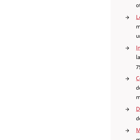
o
L
m
u
I
l
7
C
d
m
D
d
M
m