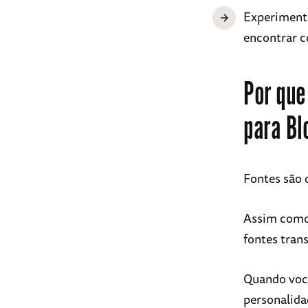
Experiment
encontrar 
Por que
para Bl
Fontes são 
Assim como 
fontes tran
Quando vo
personalida