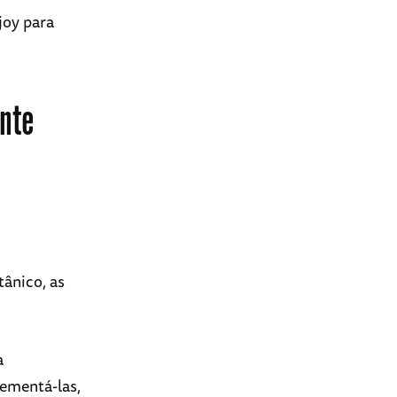
joy para
ante
ânico, as
a
lementá-las,