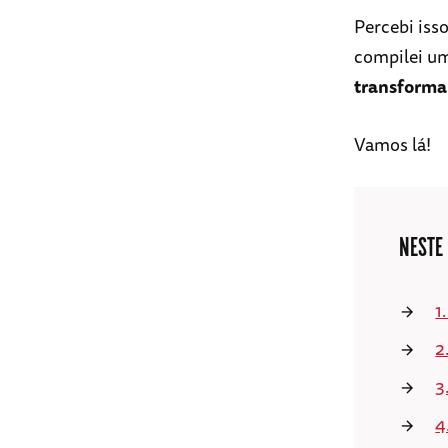
Percebi iss
compilei u
transformar
Vamos lá!
NESTE
1
2
3
4