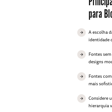
Princip
para Bl
A escolha da
identidade 
Fontes sem 
designs mod
Fontes com 
mais sofisti
Considere us
hierarquia v