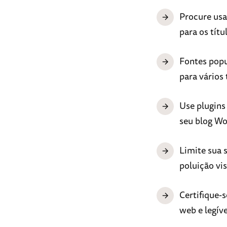
Procure usa
para os títu
Fontes popu
para vários 
Use plugins
seu blog Wo
Limite sua s
poluição vis
Certifique-
web e legív