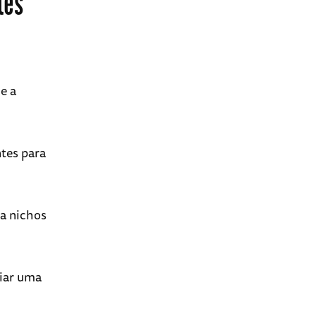
tes
 e a
tes para
a nichos
riar uma