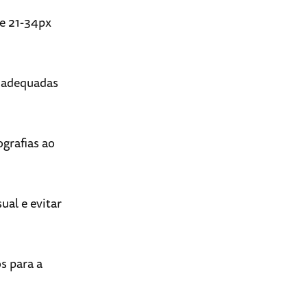
 e 21-34px
o adequadas
grafias ao
ual e evitar
s para a