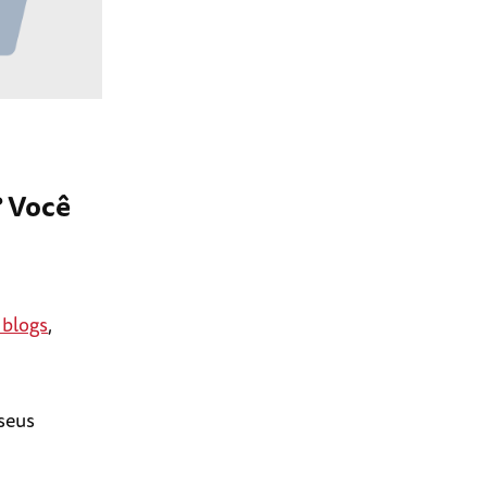
? Você
 blogs
,
 seus