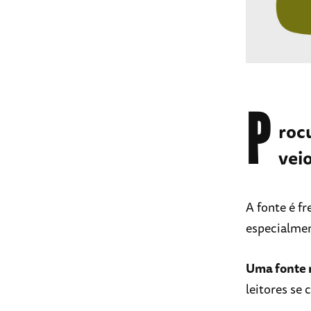
P
roc
veio
A fonte é f
especialmen
Uma fonte 
leitores se