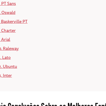
. PT Sans
. Oswald
. Baskerville PT
. Charter
. Arial
0. Raleway
1. Lato
2. Ubuntu
3. Inter