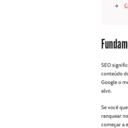
C
Fundame
SEO signifi
conteúdo do
Google o mo
alvo.
Se você que
ranquear no
começar a e