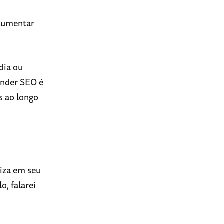
 aumentar
dia ou
ender SEO é
s ao longo
iza em seu
o, falarei