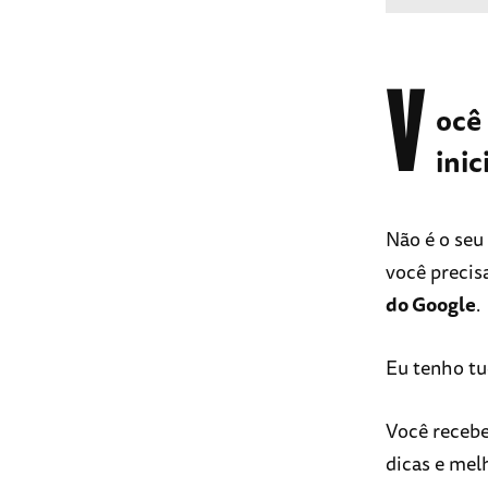
V
ocê
inic
Não é o se
você precis
do Google
.
Eu tenho tu
Você recebe
dicas e mel