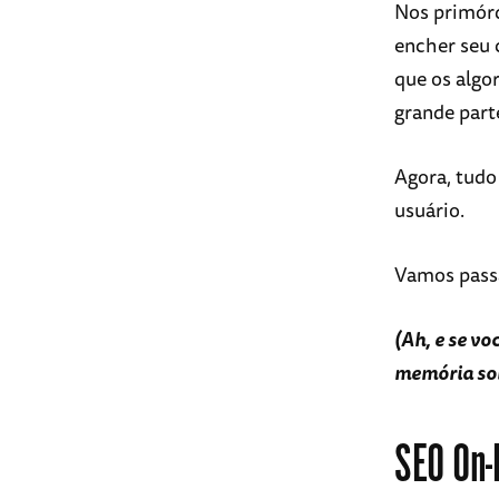
Nos primórd
encher seu 
que os algo
grande part
Agora, tudo
usuário.
Vamos passa
(Ah, e se vo
memória sobr
SEO On-