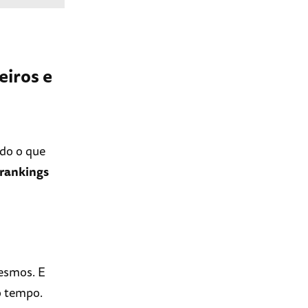
eiros e
udo o que
 rankings
esmos. E
o tempo.