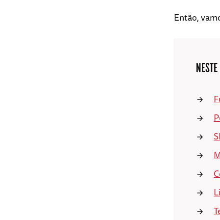
Então, vam
NESTE
F
P
S
M
C
L
T