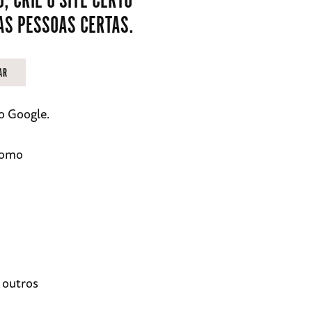
, CRIE O SITE CERTO
AS PESSOAS CERTAS.
AR
o Google.
 como
 outros