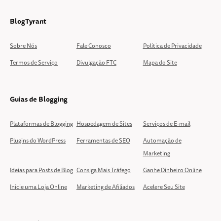
BlogTyrant
Sobre Nós
Fale Conosco
Política de Privacidade
Termos de Serviço
Divulgação FTC
Mapa do Site
Guias de Blogging
Plataformas de Blogging
Hospedagem de Sites
Serviços de E-mail
Plugins do WordPress
Ferramentas de SEO
Automação de
Marketing
Ideias para Posts de Blog
Consiga Mais Tráfego
Ganhe Dinheiro Online
Inicie uma Loja Online
Marketing de Afiliados
Acelere Seu Site