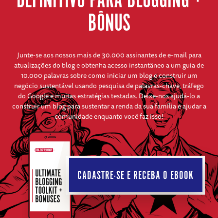
DEFINITIVO PARA BLOGGING +
BÔNUS
Junte-se aos nossos mais de 30.000 assinantes de e-mail para
atualizações do blog e obtenha acesso instantâneo a um guia de
10.000 palavras sobre como iniciar um blog e construir um
negócio sustentável usando pesquisa de palavras-chave, tráfego
do Google e muitas estratégias testadas. Deixe-nos ajudá-lo a
construir um blog para sustentar a renda da sua família e ajudar a
comunidade enquanto você faz isso!
CADASTRE-SE E RECEBA O EBOOK