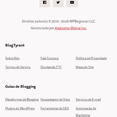
Facebook
Twitter
Youtube
Direitos autorais © 2010 - 2026 WPBeginner LLC.
Gerenciado por
Awesome Motive Inc.
BlogTyrant
Sobre Nós
Fale Conosco
Política de Privacidade
Termos de Serviço
Divulgação FTC
Mapa do Site
Guias de Blogging
Plataformas de Blogging
Hospedagem de Sites
Serviços de E-mail
Plugins do WordPress
Ferramentas de SEO
Automação de
Marketing