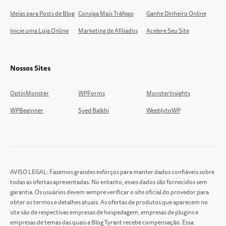
Ideias para Posts de Blog
Consiga Mais Tráfego
Ganhe Dinheiro Online
Inicie uma Loja Online
Marketing de Afiliados
Acelere Seu Site
Nossos Sites
OptinMonster
WPForms
MonsterInsights
WPBeginner
Syed Balkhi
WeeblytoWP
AVISO LEGAL: Fazemos grandes esforços para manter dados confiáveis sobre
todas as ofertas apresentadas. No entanto, esses dados são fornecidos sem
garantia. Os usuários devem sempre verificar o site oficial do provedor para
obter os termos e detalhes atuais. As ofertas de produtos que aparecem no
site são de respectivas empresas de hospedagem, empresas de plugins e
empresas de temas das quais a Blog Tyrant recebe compensação. Essa