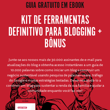
GUIA GRATUITO EM EBOOK
KIT DE FERRAMENTAS
DEFINITIVO PARA BLOGGING +
BÔNUS
Junte-se aos nossos mais de 30.000 assinantes de e-mail para
atualizações do blog e obtenha acesso instantâneo a um guia de
10.000 palavras sobre como iniciar um blog e construir um
negócio sustentável usando pesquisa de palavras-chave, tráfego
do Google e muitas estratégias testadas. Deixe-nos ajudá-lo a
construir um blog para sustentar a renda da sua família e ajudar a
comunidade enquanto você faz isso!