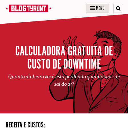
MENU
CALCULADORA GRATUITA DE
CUSTO DE DOWNTIME
Quanto dinheiro você está perdendo quando seu site
sai do ar?
RECEITA E CUSTOS: