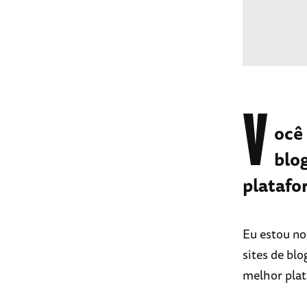
V
ocê
blog
platafo
Eu estou no
sites de bl
melhor plat