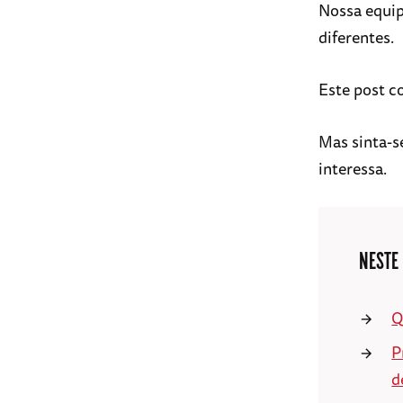
Nossa equip
diferentes.
Este post c
Mas sinta-s
interessa.
NESTE
Q
P
d