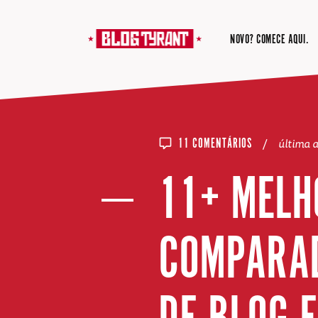
NOVO? COMECE AQUI.
/
última 
11 COMENTÁRIOS
11+ MELH
COMPARAD