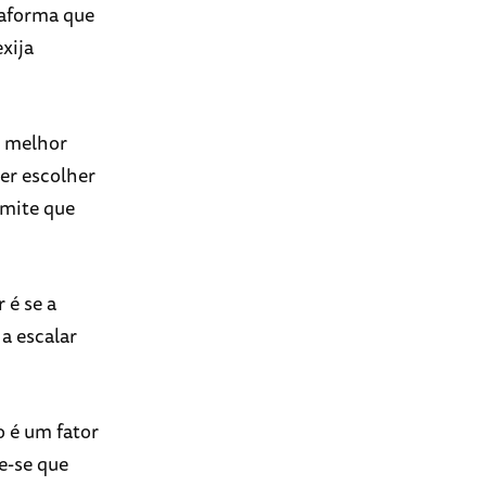
taforma que
exija
é melhor
rer escolher
rmite que
 é se a
 a escalar
o é um fator
e-se que