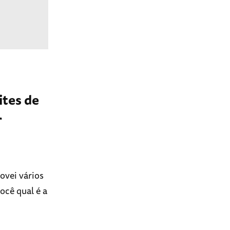
ites de
r
ovei vários
ocê qual é a