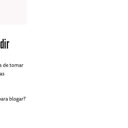
dir
es de tomar
uas
ara blogar?