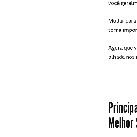
você geralm
Mudar para 
torna impor
Agora que v
olhada nos 
Princip
Melhor 