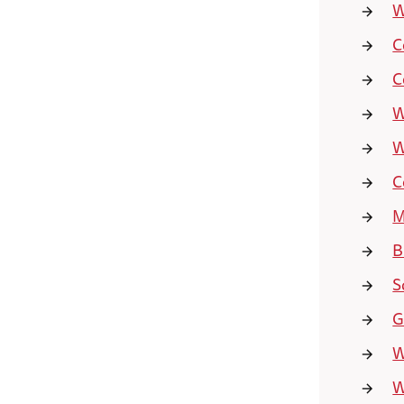
W
C
C
W
W
C
M
B
S
G
W
W