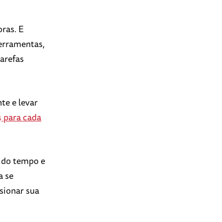
ras. E
erramentas,
arefas
te e levar
 para cada
o do tempo e
a se
sionar sua