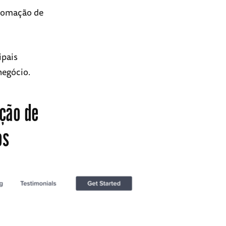
utomação de
ipais
negócio.
ção de
os