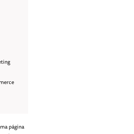
ting
mmerce
sma página