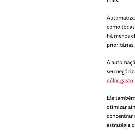
Automatizar
como todas 
há menos ch
prioritárias.
A automação
seu negócio
dólar gasto
.
Ele também 
otimizar ai
concentrar 
estratégia 