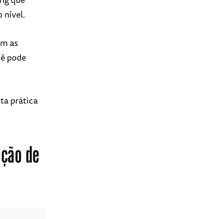
 nível.
am as
cê pode
ta prática
ação de