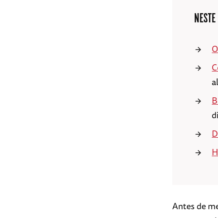
NESTE
O
C
a
B
d
D
H
Antes de me