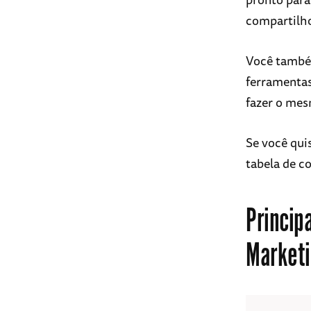
compartilho
Você também
ferramentas
fazer o me
Se você quis
tabela de c
Princip
Marketi