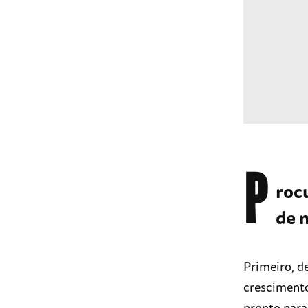
P
roc
de 
Primeiro, d
cresciment
pronto para