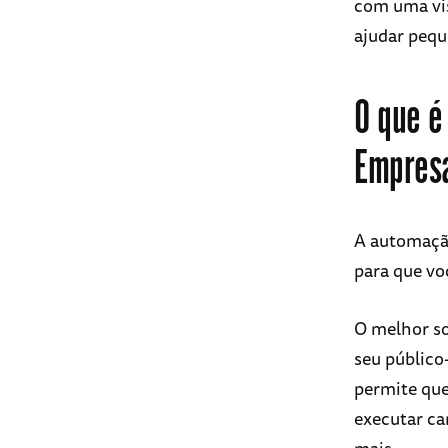
com uma vis
ajudar peq
O que é
Empres
A automação
para que vo
O melhor so
seu público
permite que
executar ca
mais.