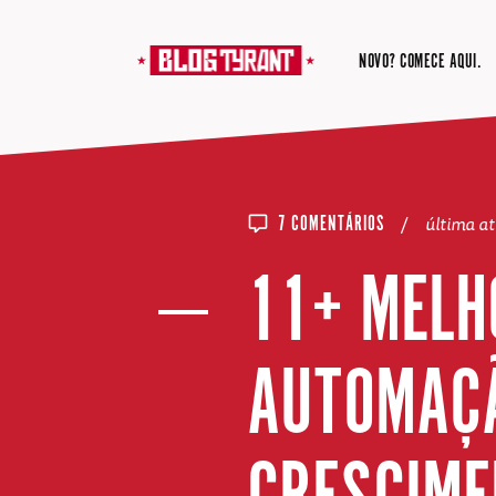
NOVO? COMECE AQUI.
/
última a
7 COMENTÁRIOS
11+ MELH
AUTOMAÇÃ