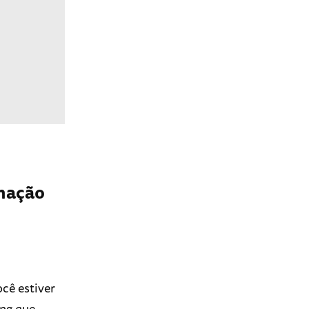
omação
cê estiver
ing que