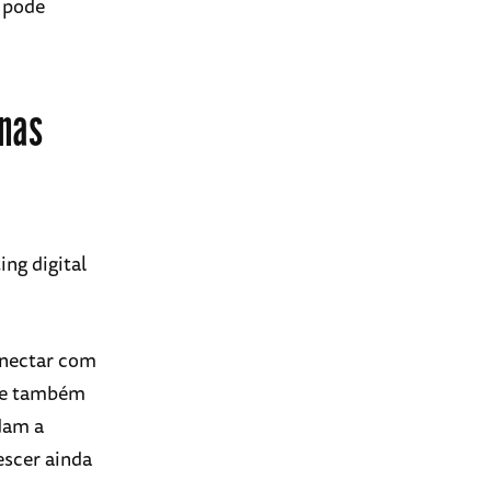
 pode
nas
ng digital
onectar com
Ele também
dam a
escer ainda