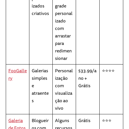
izados
grade
criativos
personal
izado
com
arrastar
para
redimen
sionar
FooGalle
Galerias
Personal
$33.99/a
⭐⭐⭐⭐
ry
simples
ização
no +
e
com
Grátis
atraente
visualiza
s
ção ao
vivo
Galeria
Blogueir
Alguns
Grátis
⭐⭐⭐
de Fotos
os com
recursos