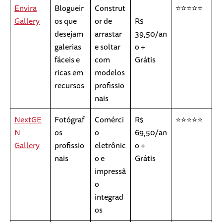
Envira
Blogueir
Construt
⭐⭐⭐⭐⭐
Gallery
os que
or de
R$
desejam
arrastar
39,50/an
galerias
e soltar
o +
fáceis e
com
Grátis
ricas em
modelos
recursos
profissio
nais
NextGE
Fotógraf
Comérci
R$
⭐⭐⭐⭐⭐
N
os
o
69,50/an
Gallery
profissio
eletrônic
o +
nais
o e
Grátis
impressã
o
integrad
os