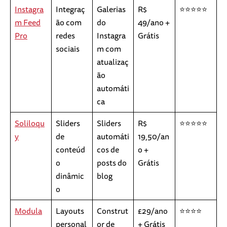
Instagra
Integraç
Galerias
R$
⭐⭐⭐⭐⭐
m Feed
ão com
do
49/ano +
Pro
redes
Instagra
Grátis
sociais
m com
atualizaç
ão
automáti
ca
Soliloqu
Sliders
Sliders
R$
⭐⭐⭐⭐⭐
y
de
automáti
19,50/an
conteúd
cos de
o +
o
posts do
Grátis
dinâmic
blog
o
Modula
Layouts
Construt
£29/ano
⭐⭐⭐⭐
personal
or de
+ Grátis