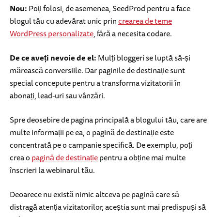
Nou:
Poți folosi, de asemenea, SeedProd pentru a face
blogul tău cu adevărat unic prin
crearea de teme
WordPress personalizate
, fără a necesita codare.
De ce aveți nevoie de el:
Mulți bloggeri se luptă să-și
mărească conversiile. Dar paginile de destinație sunt
special concepute pentru a transforma vizitatorii în
abonați, lead-uri sau vânzări.
Spre deosebire de pagina principală a blogului tău, care are
multe informații pe ea, o pagină de destinație este
concentrată pe o campanie specifică. De exemplu, poți
crea o
pagină de destinație
pentru a obține mai multe
înscrieri la webinarul tău.
Deoarece nu există nimic altceva pe pagină care să
distragă atenția vizitatorilor, aceștia sunt mai predispuși să