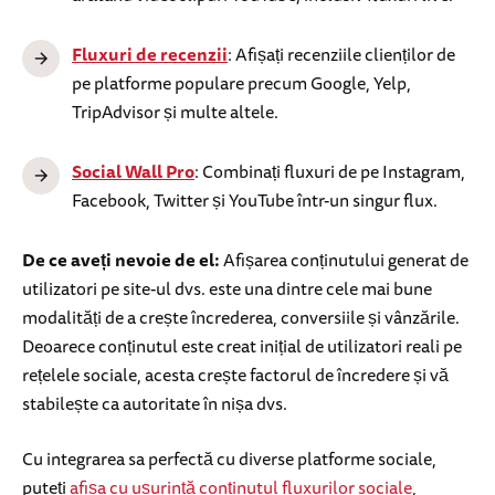
Fluxuri de recenzii
: Afișați recenziile clienților de
pe platforme populare precum Google, Yelp,
TripAdvisor și multe altele.
Social Wall Pro
: Combinați fluxuri de pe Instagram,
Facebook, Twitter și YouTube într-un singur flux.
De ce aveți nevoie de el:
Afișarea conținutului generat de
utilizatori pe site-ul dvs. este una dintre cele mai bune
modalități de a crește încrederea, conversiile și vânzările.
Deoarece conținutul este creat inițial de utilizatori reali pe
rețelele sociale, acesta crește factorul de încredere și vă
stabilește ca autoritate în nișa dvs.
Cu integrarea sa perfectă cu diverse platforme sociale,
puteți
afișa cu ușurință conținutul fluxurilor sociale
,