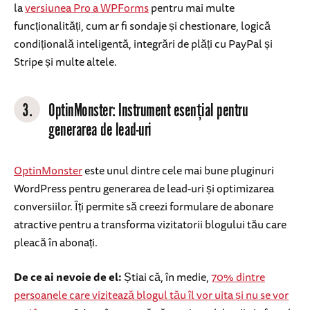
la
versiunea Pro a WPForms
pentru mai multe
funcționalități, cum ar fi sondaje și chestionare, logică
condițională inteligentă, integrări de plăți cu PayPal și
Stripe și multe altele.
3.
OptinMonster: Instrument esențial pentru
generarea de lead-uri
OptinMonster
este unul dintre cele mai bune pluginuri
WordPress pentru generarea de lead-uri și optimizarea
conversiilor. Îți permite să creezi formulare de abonare
atractive pentru a transforma vizitatorii blogului tău care
pleacă în abonați.
De ce ai nevoie de el:
Știai că, în medie,
70% dintre
persoanele care vizitează blogul tău îl vor uita și nu se vor