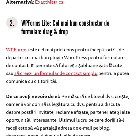
Alternativă
:
ExactMetrics
2.
WPForms Lite: Cel mai bun constructor de
formulare drag & drop
WPForms
este cel mai prietenos pentru începători și, de
departe, cel mai bun plugin WordPress pentru formulare
de contact. Îți permite să folosești șabloane gata făcute
sau
să creezi un formular de contact simplu
pentru a putea
comunica cu cititorii tăi.
De ce aveți nevoie de el:
Pe măsură ce blogul dvs. crește,
oamenii vor dori să ia legătura cu dvs. pentru a discuta
despre postări invitate, reclame afișate, parteneriate și alte
oportunități interesante. Ultimul lucru pe care doriți să-l
faceți este să vă partajați adresa de e-mail pe blog,
deoarece inbox-ul dvs. va fi plin de spam.