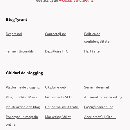
Gestionat de
Awesome Motive Inc.
BlogTyrant
Despre noi
Contactați-ne
Politica de
confidențialitate
Termeni și condiții
Dezvăluire FTC
Hartă site
Ghiduri de blogging
Platforme de blogging
Găzduire web
Servicii de email
Pluginuri WordPress
Instrumente SEO
Automatizare marketing
Idei de articole de blog
Obține mai mult trafic
Câștigă bani online
Pornește un magazin
Marketing Afiliat
Accelerează-ți Site-ul
online