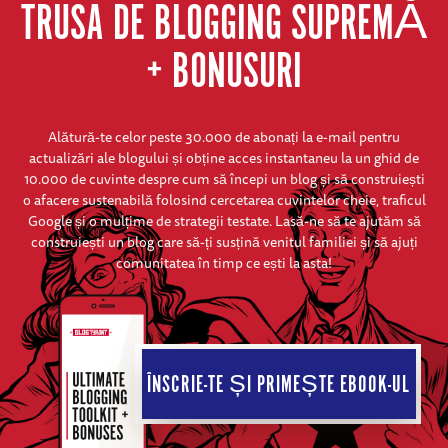
TRUSA DE BLOGGING SUPREMĂ
+ BONUSURI
Alătură-te celor peste 30.000 de abonați la e-mail pentru
actualizări ale blogului și obține acces instantaneu la un ghid de
10.000 de cuvinte despre cum să începi un blog și să construiești
o afacere sustenabilă folosind cercetarea cuvintelor cheie, traficul
Google și o mulțime de strategii testate. Lasă-ne să te ajutăm să
construiești un blog care să-ți susțină venitul familiei și să ajuți
comunitatea în timp ce ești la asta!
ÎNSCRIE-TE ȘI PRIMEȘTE EBOOK-UL