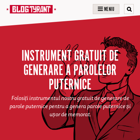
MENIU
INSTRUMENT GRATUIT DE
GENERARE A PAROLELOR
PUTERNICE
Folosiți instrumentul nostru gratuit de generare de
parole puternice pentru a genera parole puternice și
ușor de memorat.