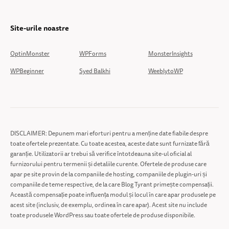
Site-urile noastre
OptinMonster
WPForms
MonsterInsights
WPBeginner
Syed Balkhi
WeeblytoWP
DISCLAIMER: Depunem mari eforturi pentru a menține date fiabile despre
toate ofertele prezentate. Cu toate acestea, aceste date sunt furnizate fără
garanție. Utilizatorii ar trebui să verifice întotdeauna site-ul oficial al
furnizorului pentru termenii și detaliile curente. Ofertele de produse care
apar pe site provin de la companiile de hosting, companiile de plugin-uri și
companiile de teme respective, de la care Blog Tyrant primește compensații.
Această compensație poate influența modul și locul în care apar produsele pe
acest site (inclusiv, de exemplu, ordinea în care apar). Acest site nu include
toate produsele WordPress sau toate ofertele de produse disponibile.