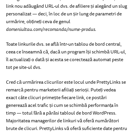
link nou adăugând URL-ul dvs. de afiliere și alegând un slug
personalizat — deci, în loc de un șir lung de parametri de
urmărire, obțineți ceva de genul
domeniultau.com/recomanda/nume-produs
.
Toate linkurile dvs. se află într-un tablou de bord central,
ceea ce înseamnă că, dacă un program își schimbă URL-ul,
îl actualizați o dată și acesta se corectează automat peste
tot pe site-ul dvs.
Cred că urmărirea clicurilor este locul unde PrettyLinks se
remarcă pentru marketerii afiliați serioși. Puteți vedea
exact câte clicuri primește fiecare link, ce postări
generează acel trafic și cum se schimbă performanța în
timp — totul fără a părăsi tabloul de bord WordPress.
Majoritatea managerilor de linkuri vă oferă numărători
brute de clicuri. PrettyLinks vă oferă suficiente date pentru