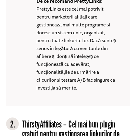
De ce recomand PrettyLinks:
PrettyLinks este cel mai potrivit
pentru marketerii afiliați care
gestionează mai multe programe și
doresc un sistem unic, organizat,
pentru toate linkurile lor. Dacă sunteți
serios în legătură cu veniturile din
afiliere și doriți să înțelegeți ce
funcționează cu adevărat,
funcționalitățile de urmărire a
clicurilor și testare A/B fac singure ca
investiția să merite.
2.
ThirstyAffiliates
– Cel mai bun plugin
gratuit pentru gestionarea linkurilor de