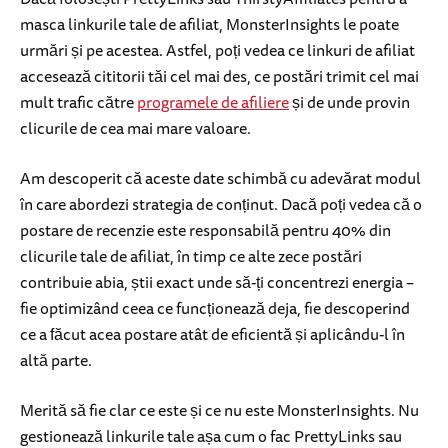
masca linkurile tale de afiliat, MonsterInsights le poate
urmări și pe acestea. Astfel, poți vedea ce linkuri de afiliat
accesează cititorii tăi cel mai des, ce postări trimit cel mai
mult trafic către
programele de afiliere
și de unde provin
clicurile de cea mai mare valoare.
Am descoperit că aceste date schimbă cu adevărat modul
în care abordezi strategia de conținut. Dacă poți vedea că o
postare de recenzie este responsabilă pentru 40% din
clicurile tale de afiliat, în timp ce alte zece postări
contribuie abia, știi exact unde să-ți concentrezi energia –
fie optimizând ceea ce funcționează deja, fie descoperind
ce a făcut acea postare atât de eficientă și aplicându-l în
altă parte.
Merită să fie clar ce este și ce nu este MonsterInsights. Nu
gestionează linkurile tale așa cum o fac PrettyLinks sau