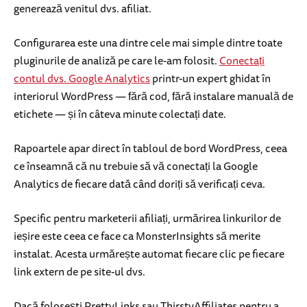
generează venitul dvs. afiliat.
Configurarea este una dintre cele mai simple dintre toate
pluginurile de analiză pe care le-am folosit.
Conectați
contul dvs. Google Analytics
printr-un expert ghidat în
interiorul WordPress — fără cod, fără instalare manuală de
etichete — și în câteva minute colectați date.
Rapoartele apar direct în tabloul de bord WordPress, ceea
ce înseamnă că nu trebuie să vă conectați la Google
Analytics de fiecare dată când doriți să verificați ceva.
Specific pentru marketerii afiliați, urmărirea linkurilor de
ieșire este ceea ce face ca MonsterInsights să merite
instalat. Acesta urmărește automat fiecare clic pe fiecare
link extern de pe site-ul dvs.
Dacă folosești PrettyLinks sau ThirstyAffiliates pentru a