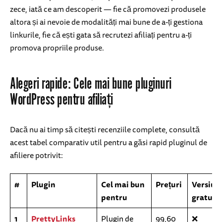
zece, iată ce am descoperit — fie că promovezi produsele
altora și ai nevoie de modalități mai bune de a-ți gestiona
linkurile, fie că ești gata să recrutezi afiliați pentru a-ți
promova propriile produse.
Alegeri rapide: Cele mai bune pluginuri
WordPress pentru afiliați
Dacă nu ai timp să citești recenziile complete, consultă
acest tabel comparativ util pentru a găsi rapid pluginul de
afiliere potrivit:
#
Plugin
Cel mai bun
Prețuri
Versiun
pentru
gratuit
1
PrettyLinks
Plugin de
99,60
❌