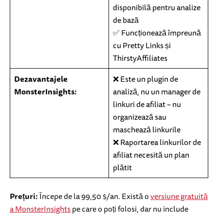
disponibilă pentru analize
de bază
✅ Funcționează împreună
cu Pretty Links și
ThirstyAffiliates
Dezavantajele
❌ Este un plugin de
MonsterInsights:
analiză, nu un manager de
linkuri de afiliat – nu
organizează sau
maschează linkurile
❌ Raportarea linkurilor de
afiliat necesită un plan
plătit
Prețuri:
Începe de la 99,50 $/an. Există o
versiune gratuită
a MonsterInsights
pe care o poți folosi, dar nu include