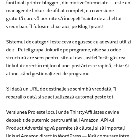
fani loiali printre bloggeri, din motive întemeiate — este un
manager de linkuri de afiliat complet, cu o versiune
gratuită care vă permite să începeți înainte de a cheltui
vreun ban. Îl folosim chiar aici, pe Blog Tyrant!
Sistemul de categorii este ceva ce găsesc cu adevărat util zi
de zi. Puteți grupa linkurile pe programe, nișe sau orice
structură are sens pentru site-ul dvs., astfel încât găsirea
linkului corect în mijlocul unei postări este rapidă, chiar și
atunci când gestionați zeci de programe.
Și dacă un URL de destinație se schimbă vreodată, îl
reparați o dată și se actualizează automat peste tot.
Versiunea Pro este locul unde ThirstyAffiliates devine
deosebit de puternic pentru afiliații Amazon. API-ul
Product Advertising vă permite să căutați și să importați
linkuri Amazon direct în WordPress — fără comutare între