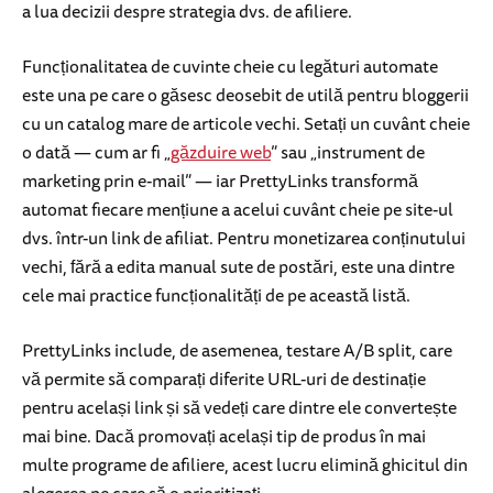
a lua decizii despre strategia dvs. de afiliere.
Funcționalitatea de cuvinte cheie cu legături automate
este una pe care o găsesc deosebit de utilă pentru bloggerii
cu un catalog mare de articole vechi. Setați un cuvânt cheie
o dată — cum ar fi „
găzduire web
” sau „instrument de
marketing prin e-mail” — iar PrettyLinks transformă
automat fiecare mențiune a acelui cuvânt cheie pe site-ul
dvs. într-un link de afiliat. Pentru monetizarea conținutului
vechi, fără a edita manual sute de postări, este una dintre
cele mai practice funcționalități de pe această listă.
PrettyLinks include, de asemenea, testare A/B split, care
vă permite să comparați diferite URL-uri de destinație
pentru același link și să vedeți care dintre ele convertește
mai bine. Dacă promovați același tip de produs în mai
multe programe de afiliere, acest lucru elimină ghicitul din
alegerea pe care să o prioritizați.