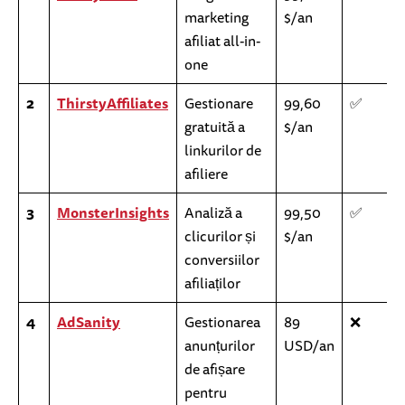
marketing
$/an
afiliat all-in-
one
2
ThirstyAffiliates
Gestionare
99,60
✅
gratuită a
$/an
linkurilor de
afiliere
3
MonsterInsights
Analiză a
99,50
✅
clicurilor și
$/an
conversiilor
afiliaților
4
AdSanity
Gestionarea
89
❌
anunțurilor
USD/an
de afișare
pentru