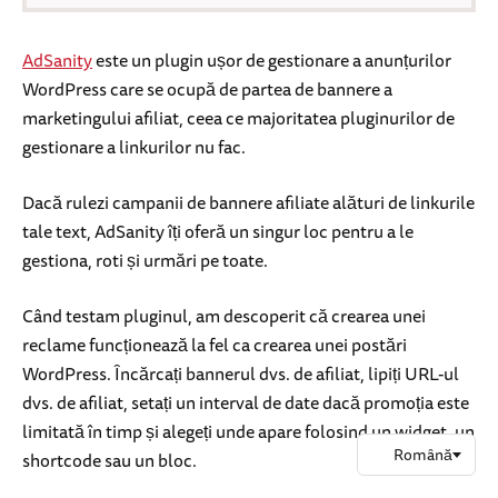
AdSanity
este un plugin ușor de gestionare a anunțurilor
WordPress care se ocupă de partea de bannere a
marketingului afiliat, ceea ce majoritatea pluginurilor de
gestionare a linkurilor nu fac.
Dacă rulezi campanii de bannere afiliate alături de linkurile
tale text, AdSanity îți oferă un singur loc pentru a le
gestiona, roti și urmări pe toate.
Când testam pluginul, am descoperit că crearea unei
reclame funcționează la fel ca crearea unei postări
WordPress. Încărcați bannerul dvs. de afiliat, lipiți URL-ul
dvs. de afiliat, setați un interval de date dacă promoția este
limitată în timp și alegeți unde apare folosind un widget, un
shortcode sau un bloc.