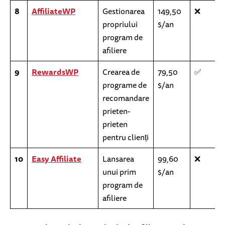
8
AffiliateWP
Gestionarea
149,50
❌
propriului
$/an
program de
afiliere
9
RewardsWP
Crearea de
79,50
✅
programe de
$/an
recomandare
prieten-
prieten
pentru clienți
10
Easy Affiliate
Lansarea
99,60
❌
unui prim
$/an
program de
afiliere