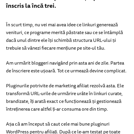
înscris la încă trei.
În scurt timp, nu vei mai avea idee ce linkuri generează
venituri, ce programe merită păstrate sau ce se întâmplă
dacă unul dintre ele își schimbă structura URL-ului și
trebuie să vânezi fiecare mențiune pe site-ul tău.
Am urmărit bloggeri navigând prin asta ani de zile. Partea
de înscriere este ușoară. Tot ce urmează devine complicat.
Pluginurile potrivite de marketing afiliat rezolvă asta. Ele
transformă URL-urile de urmărire urâte în linkuri curate,
brandizate, îți arată exact ce funcționează și gestionează
întreținerea care altfel ți-ar consuma ore din timp.
Așa că am început să caut cele mai bune pluginuri
WordPress pentru afiliați. După ce le-am testat pe toate