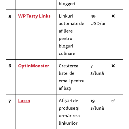
bloggeri
5
WP Tasty Links
Linkuri
49
❌
automate de
USD/an
afiliere
pentru
bloguri
culinare
6
OptinMonster
Creșterea
7
❌
listei de
$/lună
email pentru
afiliați
7
Lasso
Afișări de
19
✅
produse și
$/lună
urmărire a
linkurilor