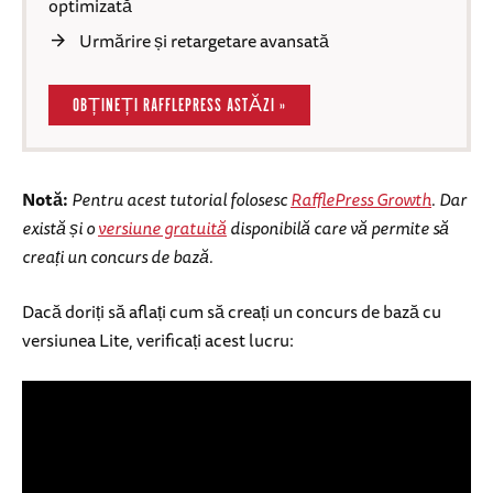
optimizată
Urmărire și retargetare avansată
OBȚINEȚI RAFFLEPRESS ASTĂZI »
Notă:
Pentru acest tutorial folosesc
RafflePress Growth
. Dar
există și o
versiune gratuită
disponibilă care vă permite să
creați un concurs de bază.
Dacă doriți să aflați cum să creați un concurs de bază cu
versiunea Lite, verificați acest lucru: