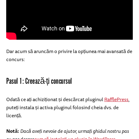
Dar acum să aruncăm o privire la opțiunea mai avansată de
concurs:
Pasul 1: Creează-ți concursul
Odată ce ați achiziționat și descărcat pluginul
RafflePress
,
puteți instala și activa pluginul folosind cheia dvs. de
licență.
Notă:
Dacă aveți nevoie de ajutor, urmați ghidul nostru pas
cu pas despre
cum să instalați un plugin în WordPress
.