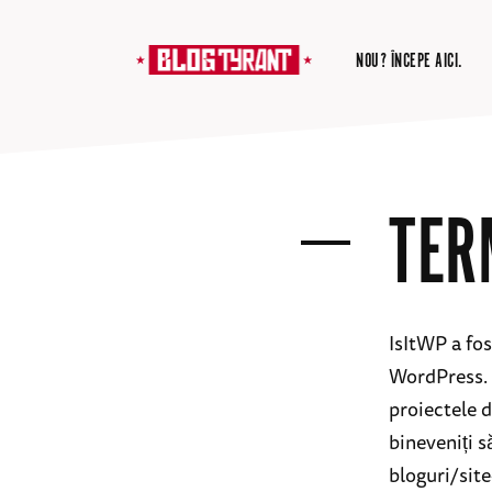
NOU? ÎNCEPE AICI.
TER
IsItWP a fos
WordPress. S
proiectele 
bineveniți s
bloguri/site