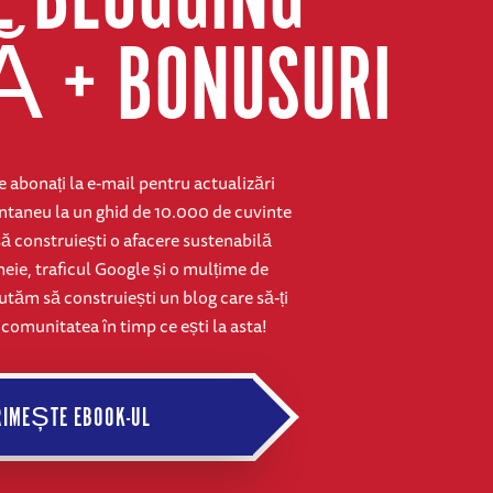
E BLOGGING
Ă + BONUSURI
 abonați la e-mail pentru actualizări
tantaneu la un ghid de 10.000 de cuvinte
să construiești o afacere sustenabilă
eie, traficul Google și o mulțime de
jutăm să construiești un blog care să-ți
i comunitatea în timp ce ești la asta!
PRIMEȘTE EBOOK-UL