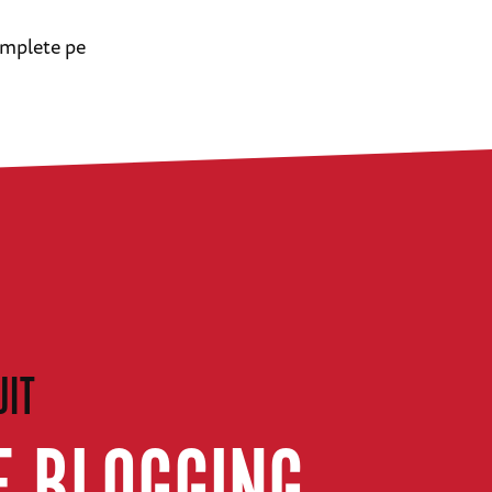
complete pe
UIT