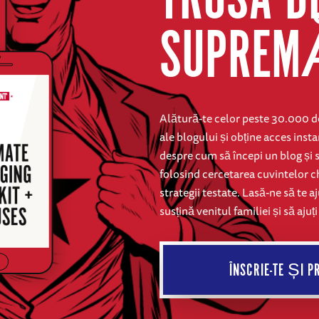
TRUSA D
SUPREM
Alătură-te celor peste 30.000 de
ale blogului și obține acces ins
despre cum să începi un blog și 
folosind cercetarea cuvintelor ch
strategii testate. Lasă-ne să te a
susțină venitul familiei și să ajuț
ÎNSCRIE-TE ȘI 