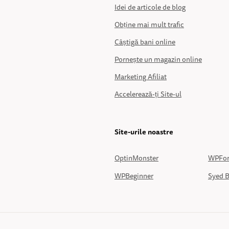
Idei de articole de blog
Obține mai mult trafic
Câștigă bani online
Pornește un magazin online
Marketing Afiliat
Accelerează-ți Site-ul
Site-urile noastre
OptinMonster
WPFo
WPBeginner
Syed B