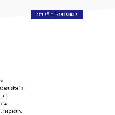
GATA SĂ-ȚI ÎNCEPI BLOGUL?
de
acest site în
teți
iile
l respectiv.