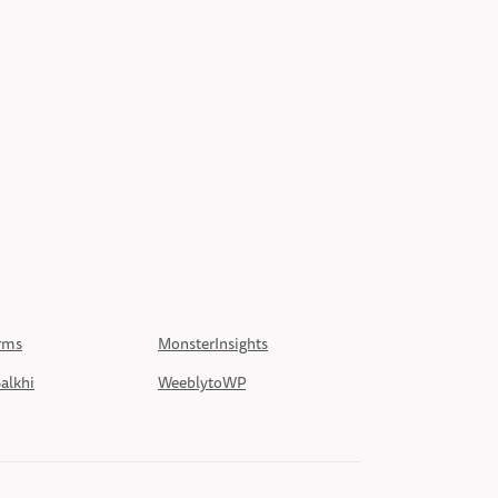
rms
MonsterInsights
alkhi
WeeblytoWP