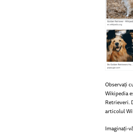
Observați c
Wikipedia e
Retrieveri. 
articolul W
Imaginați-vă