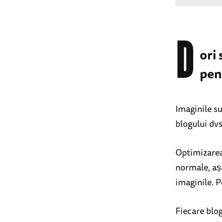
D
ori
pen
Imaginile su
blogului dv
Optimizarea
normale, aș
imaginile. P
Fiecare blog