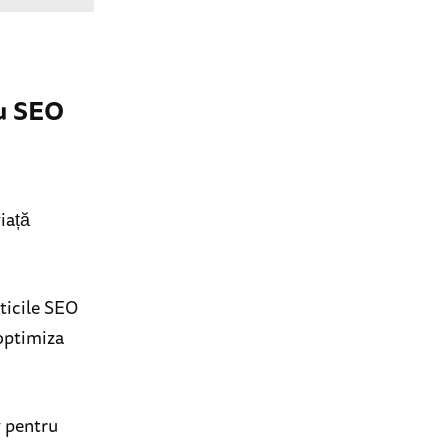
cu SEO
viață
ticile SEO
optimiza
v pentru