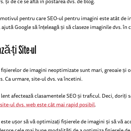
s. și de ce se află în postarea dvs. de blog.
 motivul pentru care SEO-ul pentru imagini este atât de 
ajută Google să înțeleagă și să claseze imaginile dvs. în 
ză-ți Site-ul
fișierelor de imagini neoptimizate sunt mari, greoaie și 
s. Ca urmare, site-ul dvs. va încetini.
lent afectează clasamentele SEO și traficul. Deci, doriți 
ă
site-ul dvs. web este cât mai rapid posibil
.
, este ușor să vă optimizați fișierele de imagini și să vă acc
i despre cele mai bune modalități de a optimiza fișierele d