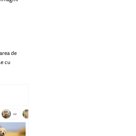
area de
le cu