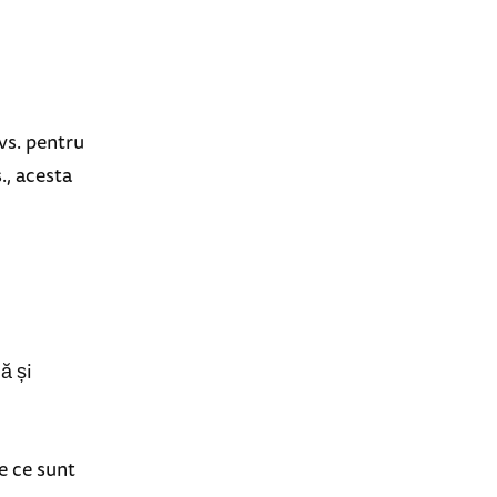
vs. pentru
., acesta
ă și
ie ce sunt