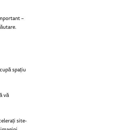
important –
căutare.
ocupă spațiu
să vă
elerați site-
e imagini