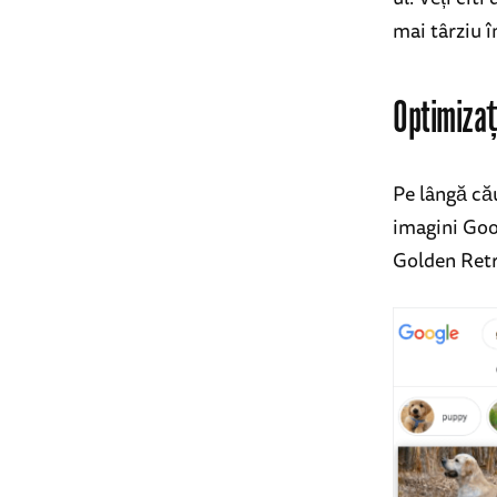
mai târziu î
Optimizaț
Pe lângă că
imagini Goo
Golden Retr