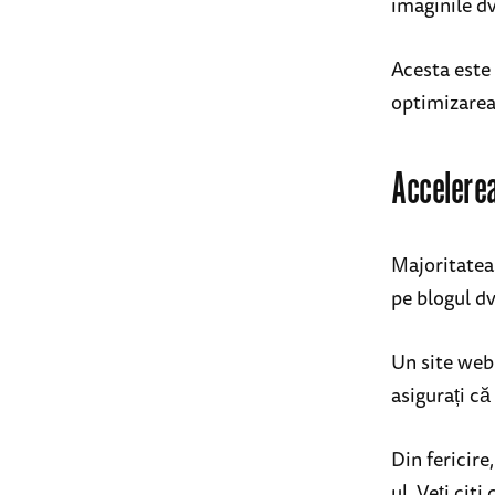
imaginile dv
Acesta este
optimizarea 
Accelerea
Majoritatea 
pe blogul dv
Un site web 
asigurați c
Din fericire
ul. Veți cit