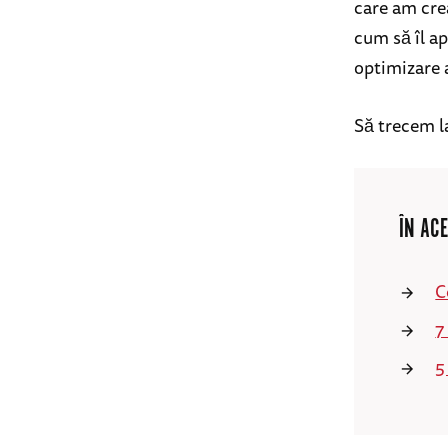
care am cre
cum să îl ap
optimizare 
Să trecem l
ÎN ACE
C
7
5