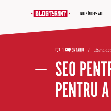
NOU? ÎNCEPE AICI.
/
ultima ac
1 COMENTARIU
SEO PENT
PENTRU A