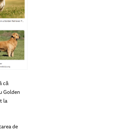
ă că
ru Golden
t la
utarea de