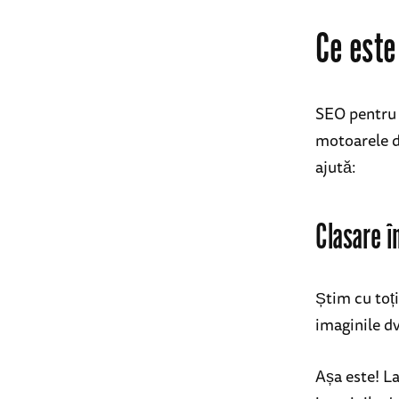
Ce este
SEO pentru 
motoarele d
ajută:
Clasare î
Știm cu toți
imaginile d
Așa este! La