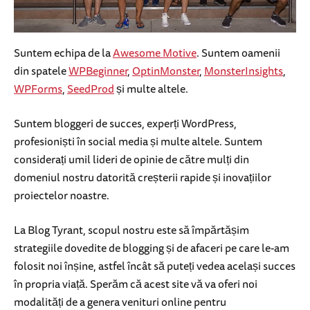
Suntem echipa de la
Awesome Motive
. Suntem oamenii
din spatele
WPBeginner
,
OptinMonster
,
MonsterInsights
,
WPForms
,
SeedProd
și multe altele.
Suntem bloggeri de succes, experți WordPress,
profesioniști în social media și multe altele. Suntem
considerați umil lideri de opinie de către mulți din
domeniul nostru datorită creșterii rapide și inovațiilor
proiectelor noastre.
La Blog Tyrant, scopul nostru este să împărtășim
strategiile dovedite de blogging și de afaceri pe care le-am
folosit noi înșine, astfel încât să puteți vedea același succes
în propria viață. Sperăm că acest site vă va oferi noi
modalități de a genera venituri online pentru