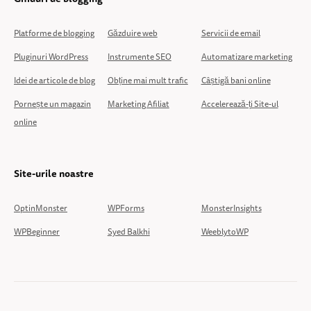
Platforme de blogging
Găzduire web
Servicii de email
Pluginuri WordPress
Instrumente SEO
Automatizare marketing
Idei de articole de blog
Obține mai mult trafic
Câștigă bani online
Pornește un magazin
Marketing Afiliat
Accelerează-ți Site-ul
online
Site-urile noastre
OptinMonster
WPForms
MonsterInsights
WPBeginner
Syed Balkhi
WeeblytoWP