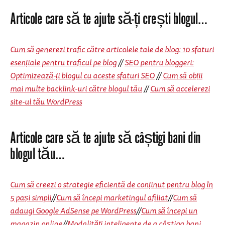
Articole care să te ajute să-ți crești blogul…
Cum să generezi trafic către articolele tale de blog: 10 sfaturi
esențiale pentru traficul pe blog
//
SEO pentru bloggeri:
Optimizează-ți blogul cu aceste sfaturi SEO
//
Cum să obții
mai multe backlink-uri către blogul tău
//
Cum să accelerezi
site-ul tău WordPress
Articole care să te ajute să câștigi bani din
blogul tău…
Cum să creezi o strategie eficientă de conținut pentru blog în
5 pași simpli
//
Cum să începi marketingul afiliat
//
Cum să
adaugi Google AdSense pe WordPress
//
Cum să începi un
magazin online
//
Modalități inteligente de a câștiga bani