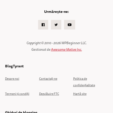
Urmărește-ne:
Facebook
Twitter
Youtube
Copyright © 2010 - 2026 WPBeginner LLC.
Gestionat de
Awesome Motive Inc.
BlogTyrant
Despre noi
Contactați-ne
Politica de
confidențialitate
Termeni și condiții
Dezvăluire FTC
Hartă site
Ghiduri de blogging