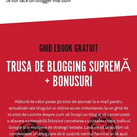
te vor face un blogger mai bun!
GHID EBOOK GRATUIT
TRUSA DE BLOGGING SUPREMĂ
+ BONUSURI
Alătură-te celor peste 30.000 de abonați la e-mail pentru
actualizări ale blogului și obține acces instantaneu la un ghid de
10.000 de cuvinte despre cum să începi un blog și să construiești
o afacere sustenabilă folosind cercetarea cuvintelor cheie, traficul
Google și o mulțime de strategii testate. Lasă-ne să te ajutăm să
construiești un blog care să-ți susțină venitul familiei și să ajuți