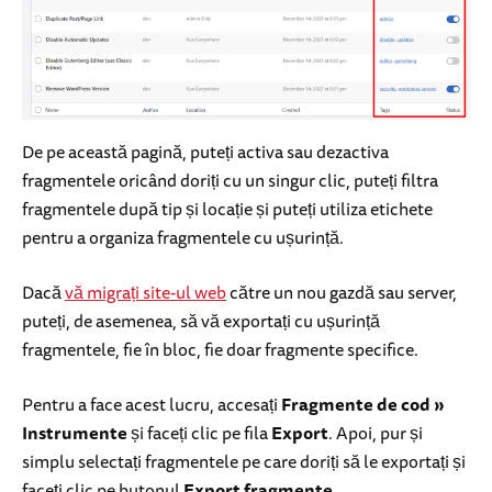
De pe această pagină, puteți activa sau dezactiva
fragmentele oricând doriți cu un singur clic, puteți filtra
fragmentele după tip și locație și puteți utiliza etichete
pentru a organiza fragmentele cu ușurință.
Dacă
vă migrați site-ul web
către un nou gazdă sau server,
puteți, de asemenea, să vă exportați cu ușurință
fragmentele, fie în bloc, fie doar fragmente specifice.
Pentru a face acest lucru, accesați
Fragmente de cod
»
Instrumente
și faceți clic pe fila
Export
. Apoi, pur și
simplu selectați fragmentele pe care doriți să le exportați și
faceți clic pe butonul
Export fragmente
.