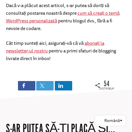
Dacă v-a plăcut acest articol, s-ar putea să doriți să
consultați postarea noastră despre
cum să creați o temă
WordPress personalizată
pentru blogul dvs., fără a fi
nevoie de codare.
Cât timp sunteți aici, asigurați-vă că vă
abonați la
newsletter-ul nostru
pentru a primi sfaturi de blogging
livrate direct în inbox!
54
DISTRIBUIRI
S-AR PUTEA SĂ-ȚI PLACĂ ȘI...