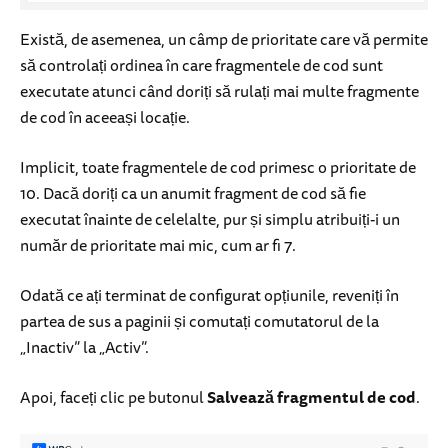
Există, de asemenea, un câmp de prioritate care vă permite
să controlați ordinea în care fragmentele de cod sunt
executate atunci când doriți să rulați mai multe fragmente
de cod în aceeași locație.
Implicit, toate fragmentele de cod primesc o prioritate de
10. Dacă doriți ca un anumit fragment de cod să fie
executat înainte de celelalte, pur și simplu atribuiți-i un
număr de prioritate mai mic, cum ar fi 7.
Odată ce ați terminat de configurat opțiunile, reveniți în
partea de sus a paginii și comutați comutatorul de la
„Inactiv” la „Activ”.
Apoi, faceți clic pe butonul
Salvează fragmentul de cod
.