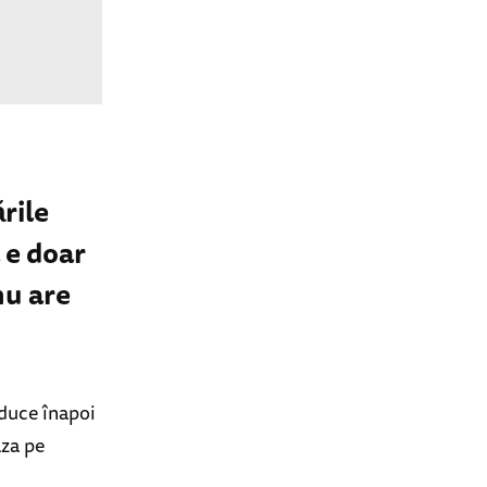
rile
 e doar
nu are
aduce înapoi
aza pe