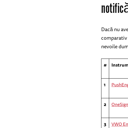
notific
Dacă nu aveț
comparativ u
nevoile du
#
Instru
1
PushEn
2
OneSign
3
VWO En