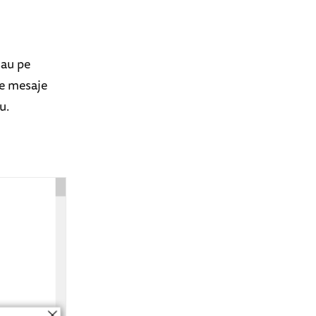
sau pe
te mesaje
u.