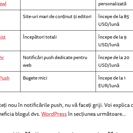
ew)
personalizată
Site-uri mari de conținut și editori
Începe de la 85
USD/lună
ist
Începători totali
Începe de la 9
USD/lună
hr
Notificări push dedicate pentru
Începe de la 20
web
USD/lună
Push
Bugete mici
Începe de la 1
EUR/lună
eți nou în notificările push, nu vă faceți griji. Voi explica 
eficia blogul dvs.
WordPress
în secțiunea următoare…