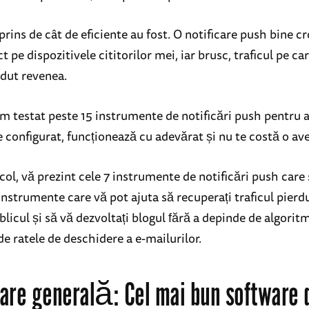
prins de cât de eficiente au fost. O notificare push bine 
ct pe dispozitivele cititorilor mei, iar brusc, traficul pe 
rdut revenea.
am testat peste 15 instrumente de notificări push pentru 
 configurat, funcționează cu adevărat și nu te costă o ave
icol, vă prezint cele 7 instrumente de notificări push care
nstrumente care vă pot ajuta să recuperați traficul pierdu
blicul și să vă dezvoltați blogul fără a depinde de algoritm
de ratele de deschidere a e-mailurilor.
are generală: Cel mai bun software 