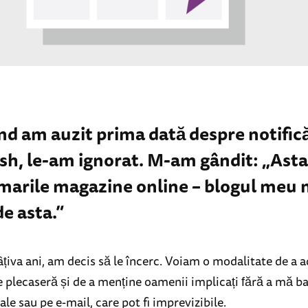
nd am auzit prima dată despre notifică
sh, le-am ignorat. M-am gândit: „Asta
marile magazine online – blogul meu 
e asta.”
țiva ani, am decis să le încerc. Voiam o modalitate de a 
re plecaseră și de a menține oamenii implicați fără a mă b
iale sau pe e-mail, care pot fi imprevizibile.