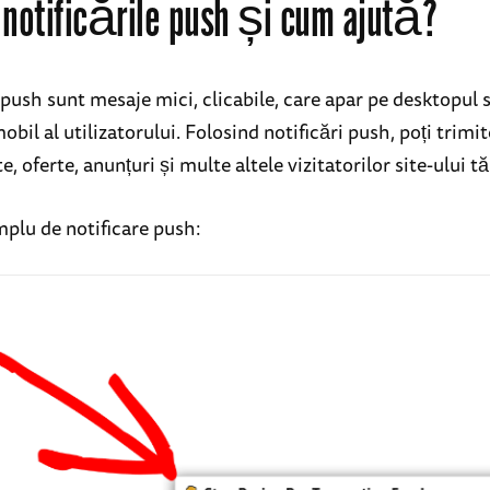
 notificările push și cum ajută?
 push sunt mesaje mici, clicabile, care apar pe desktopul 
bil al utilizatorului. Folosind notificări push, poți trimi
e, oferte, anunțuri și multe altele vizitatorilor site-ului tă
mplu de notificare push: