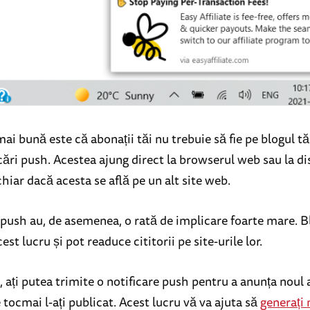
ai bună este că abonații tăi nu trebuie să fie pe blogul t
cări push. Acestea ajung direct la browserul web sau la di
 chiar dacă acesta se află pe un alt site web.
 push au, de asemenea, o rată de implicare foarte mare. B
est lucru și pot readuce cititorii pe site-urile lor.
ați putea trimite o notificare push pentru a anunța noul 
 tocmai l-ați publicat. Acest lucru vă va ajuta să
generați