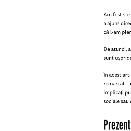
Am fost sur
a ajuns dire
că l-am pie
De atunci, 
sunt ușor de
În acest art
remarcat – i
implicați pu
sociale sau 
Prezent