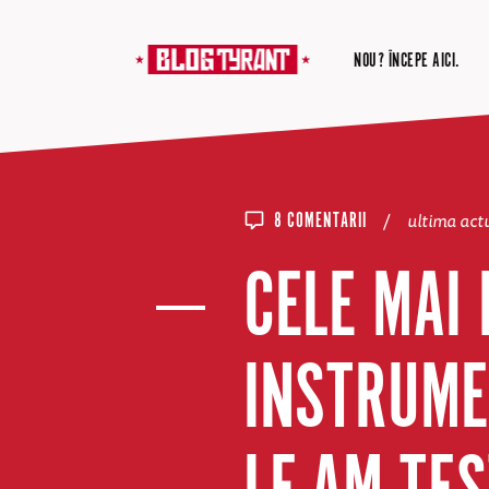
NOU? ÎNCEPE AICI.
/
ultima act
8 COMENTARII
CELE MAI
INSTRUME