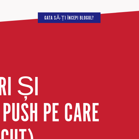
GATA SĂ-ȚI ÎNCEPI BLOGUL?
RI ȘI
 PUSH PE CARE