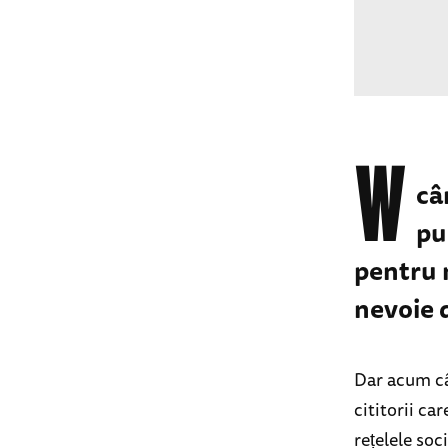
W
câ
pu
pentru 
nevoie d
Dar acum câ
cititorii ca
rețelele soc