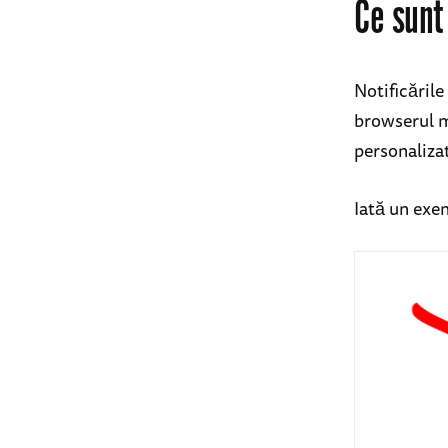
Ce sunt
Notificările
browserul mo
personalizat
Iată un exe