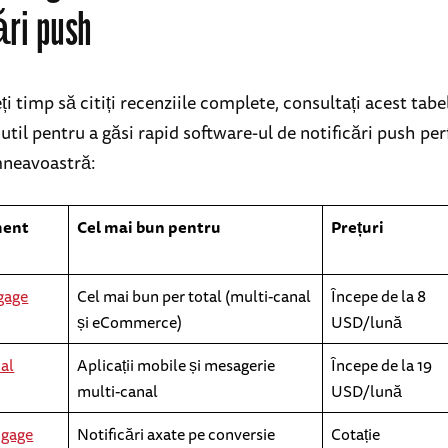
ări push
i timp să citiți recenziile complete, consultați acest tabe
til pentru a găsi rapid software-ul de notificări push pe
mneavoastră:
ment
Cel mai bun pentru
Prețuri
gage
Cel mai bun per total (multi-canal
Începe de la 8
și eCommerce)
USD/lună
al
Aplicații mobile și mesagerie
Începe de la 19
multi-canal
USD/lună
gage
Notificări axate pe conversie
Cotație