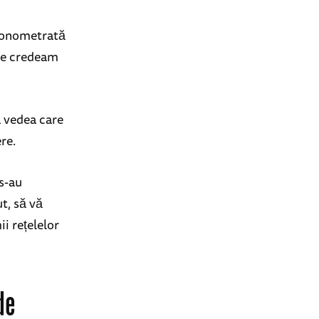
cronometrată
care credeam
a vedea care
re.
 s-au
t, să vă
ii rețelelor
de