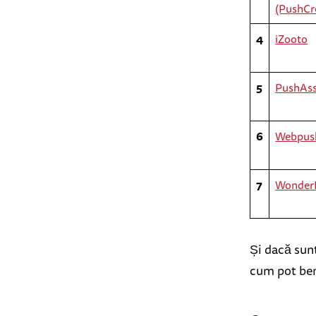
(PushCr
4
iZooto
5
PushAss
6
Webpus
7
Wonder
Și dacă sunt
cum pot ben