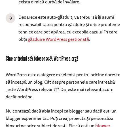
exista o mică curbă de învățare.
Deoarece este auto-găzduit, va trebui să îți asumi
responsabilitatea pentru găzduire și orice probleme
tehnice care pot apărea, cu excepția cazului în care
obții
găzduire WordPress gestionată
.
Cine ar trebui să folosească WordPress.org?
WordPress este o alegere excelentă pentru oricine dorește
să înceapă un blog. Cât despre persoanele care întreabă
„este WordPress relevant?”. Da, este mai relevant acum
decât oricând.
Nu contează dacă abia începi ca blogger sau dacă ești un
blogger experimentat. Poți crea, proiecta și personaliza
bloguri pe orice subiect dorești. Fie că ești un
blogger