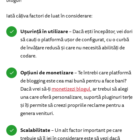
blogui?
Iată câțiva factori de luat în considerare:
Ușurință în utilizare
– Dacă ești începător, vei dori
să cauți o platformă ușor de configurat, cu o curbă
de învățare redusă și care nu necesită abilități de
codare.
Opțiuni de monetizare
– Te întrebi care platformă
de blogging este cea mai bună pentru a face bani?
Dacă vrei să-ți
monetizezi blogul
, ar trebui să alegi
una care oferă personalizare, suportă pluginuri terțe
și îți permite să creezi propriile reclame pentru a
genera venituri.
Scalabilitate
– Un alt factor important pe care
trebuie să îl iei în considerare este să vezi dacă