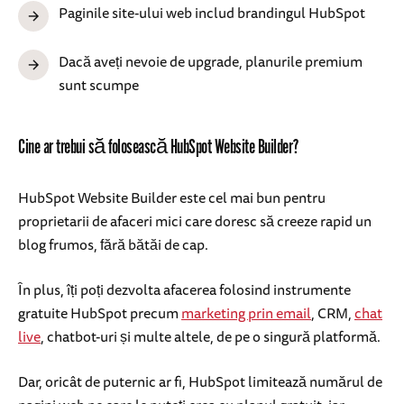
Paginile site-ului web includ brandingul HubSpot
Dacă aveți nevoie de upgrade, planurile premium
sunt scumpe
Cine ar trebui să folosească HubSpot Website Builder?
HubSpot Website Builder este cel mai bun pentru
proprietarii de afaceri mici care doresc să creeze rapid un
blog frumos, fără bătăi de cap.
În plus, îți poți dezvolta afacerea folosind instrumente
gratuite HubSpot precum
marketing prin email
, CRM,
chat
live
, chatbot-uri și multe altele, de pe o singură platformă.
Dar, oricât de puternic ar fi, HubSpot limitează numărul de