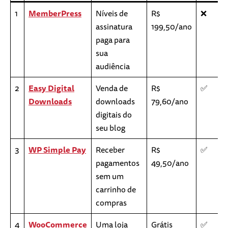
1
MemberPress
Níveis de
R$
❌
assinatura
199,50/ano
paga para
sua
audiência
2
Easy Digital
Venda de
R$
✅
Downloads
downloads
79,60/ano
digitais do
seu blog
3
WP Simple Pay
Receber
R$
✅
pagamentos
49,50/ano
sem um
carrinho de
compras
4
WooCommerce
Uma loja
Grátis
✅