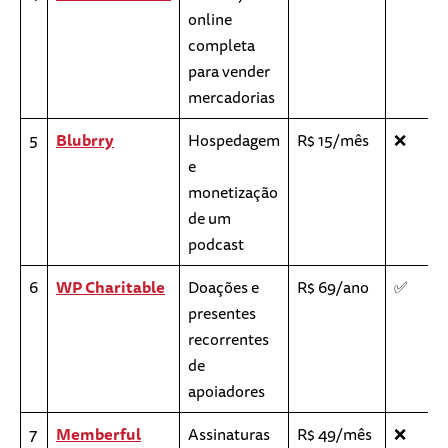
online
completa
para vender
mercadorias
5
Blubrry
Hospedagem
R$ 15/mês
❌
e
monetização
de um
podcast
6
WP Charitable
Doações e
R$ 69/ano
✅
presentes
recorrentes
de
apoiadores
7
Memberful
Assinaturas
R$ 49/mês
❌