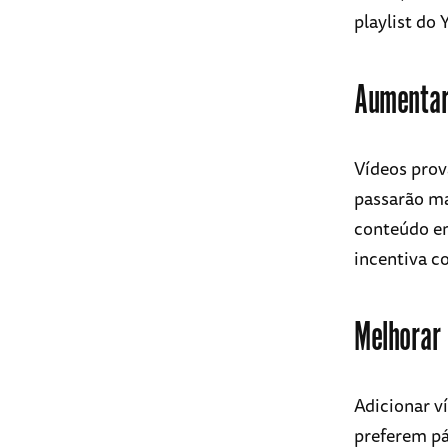
playlist do
Aumentar
Vídeos prov
passarão ma
conteúdo em
incentiva c
Melhorar
Adicionar v
preferem p