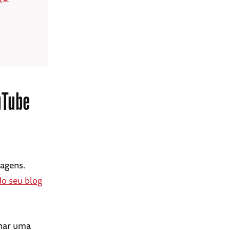
uTube
agens.
o seu blog
onar uma