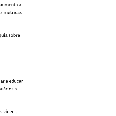
o aumenta a
as métricas
guia sobre
dar a educar
suários a
s vídeos,