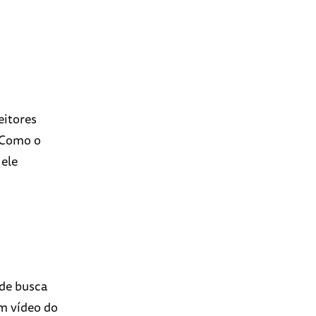
eitores
 Como o
 ele
de busca
m vídeo do