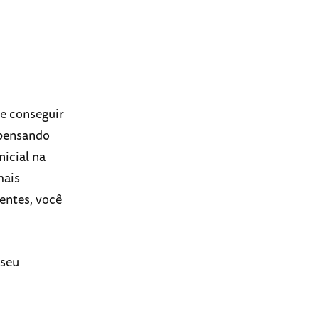
de conseguir
 pensando
icial na
mais
aentes, você
 seu