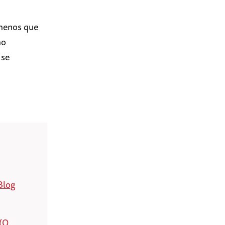
 menos que
mo
 se
Blog
 (O