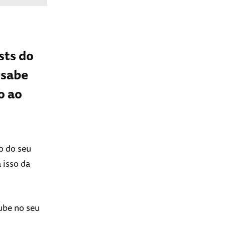
sts do
 sabe
o ao
o do seu
 isso da
ube no seu