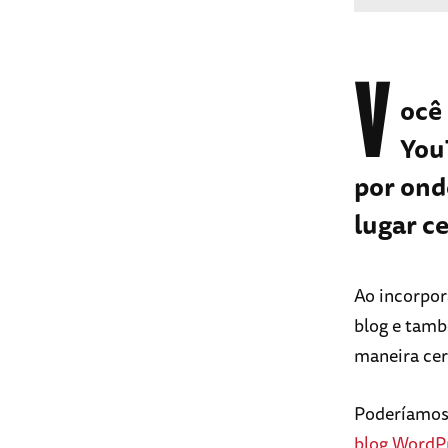
V
ocê
You
por ond
lugar ce
Ao incorpor
blog e tamb
maneira cer
Poderíamos 
blog WordP