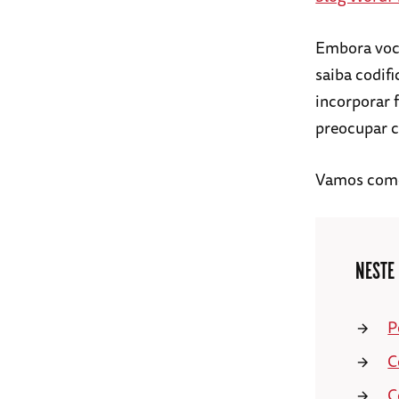
Embora você
saiba codif
incorporar 
preocupar 
Vamos com
NESTE
P
C
C