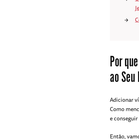
J
C
Por que
ao Seu 
Adicionar v
Como menci
e conseguir
Então, vamo