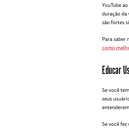
YouTube ao 
duração da 
são fortes 
Para saber 
como melho
Educar U
Se você te
seus usuári
entenderem
Se você fez