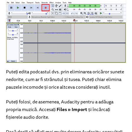
Puteți edita podcastul dvs. prin eliminarea oricăror sunete
nedorite, cum ar fi strănutul și tusea. Puteți chiar elimina
pauzele incomode și orice altceva considerați inutil.
Puteți folosi, de asemenea, Audacity pentru a adăuga
propria muzică. Accesați
Files » Import
și încărcați
fișierele audio dorite.
Dacă doriți să aflați mai multe despre Audacity, consultați