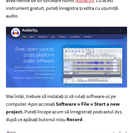
avea nevoie de un software numit
Audacity
. Cu acest
instrument gratuit, puteți înregistra și edita cu ușurință
audio.
Mai întâi, trebuie să instalați și să rulați software-ul pe
computer. Apoi accesați
Software » File » Start a new
project.
Puteți începe acum să înregistrați podcastul dvs.
după ce apăsați butonul roșu
Record
.