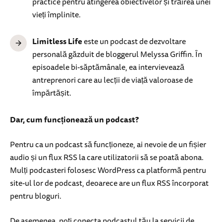
practice pentru atingerea obiectivelor și trăirea unei
vieți împlinite.
Limitless Life
este un podcast de dezvoltare
personală găzduit de bloggerul Melyssa Griffin. În
episoadele bi-săptămânale, ea intervievează
antreprenori care au lecții de viață valoroase de
împărtășit.
Dar, cum funcționează un podcast?
Pentru ca un podcast să funcționeze, ai nevoie de un fișier
audio și un flux RSS la care utilizatorii să se poată abona.
Mulți podcasteri folosesc WordPress ca platformă pentru
site-ul lor de podcast, deoarece are un flux RSS încorporat
pentru bloguri.
De asemenea, poți conecta podcastul tău la servicii de