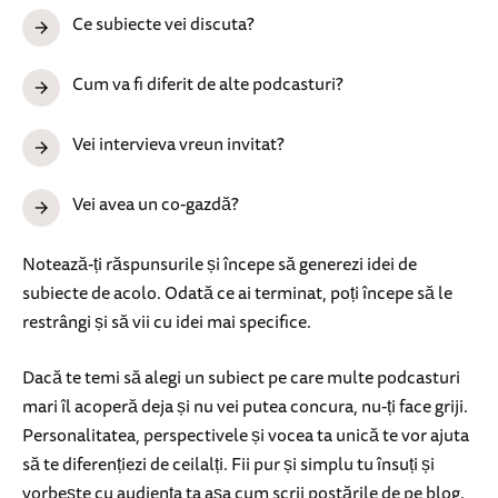
Ce subiecte vei discuta?
Cum va fi diferit de alte podcasturi?
Vei intervieva vreun invitat?
Vei avea un co-gazdă?
Notează-ți răspunsurile și începe să generezi idei de
subiecte de acolo. Odată ce ai terminat, poți începe să le
restrângi și să vii cu idei mai specifice.
Dacă te temi să alegi un subiect pe care multe podcasturi
mari îl acoperă deja și nu vei putea concura, nu-ți face griji.
Personalitatea, perspectivele și vocea ta unică te vor ajuta
să te diferențiezi de ceilalți. Fii pur și simplu tu însuți și
vorbește cu audiența ta așa cum scrii postările de pe blog.