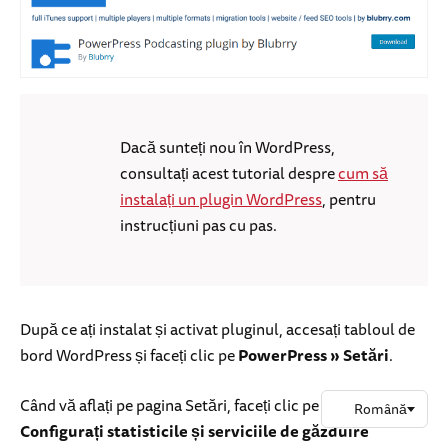
Dacă sunteți nou în WordPress,
consultați acest tutorial despre
cum să
instalați un plugin WordPress
, pentru
instrucțiuni pas cu pas.
După ce ați instalat și activat pluginul, accesați tabloul de
bord WordPress și faceți clic pe
PowerPress » Setări
.
Când vă aflați pe pagina Setări, faceți clic pe butonul
Configurați statisticile și serviciile de găzduire