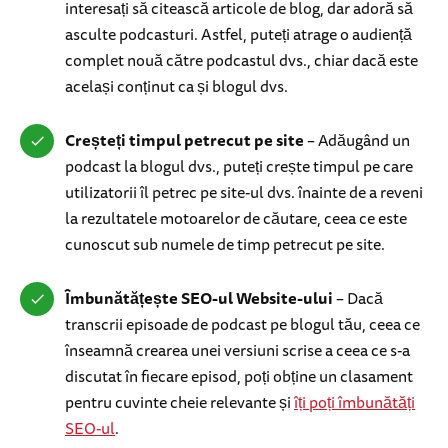
interesați să citească articole de blog, dar adoră să
asculte podcasturi. Astfel, puteți atrage o audiență
complet nouă către podcastul dvs., chiar dacă este
același conținut ca și blogul dvs.
Creșteți timpul petrecut pe site
– Adăugând un
podcast la blogul dvs., puteți crește timpul pe care
utilizatorii îl petrec pe site-ul dvs. înainte de a reveni
la rezultatele motoarelor de căutare, ceea ce este
cunoscut sub numele de timp petrecut pe site.
Îmbunătățește SEO-ul Website-ului
– Dacă
transcrii episoade de podcast pe blogul tău, ceea ce
înseamnă crearea unei versiuni scrise a ceea ce s-a
discutat în fiecare episod, poți obține un clasament
pentru cuvinte cheie relevante și
îți poți îmbunătăți
SEO-ul
.