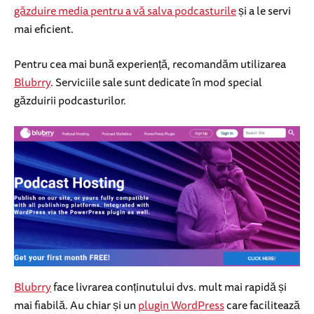
găzduire media pentru a vă salva podcasturile
și a le servi
mai eficient.
Pentru cea mai bună experiență, recomandăm utilizarea
Blubrry
. Serviciile sale sunt dedicate în mod special
găzduirii podcasturilor.
Blubrry
face livrarea conținutului dvs. mult mai rapidă și
mai fiabilă. Au chiar și un
plugin WordPress
care facilitează