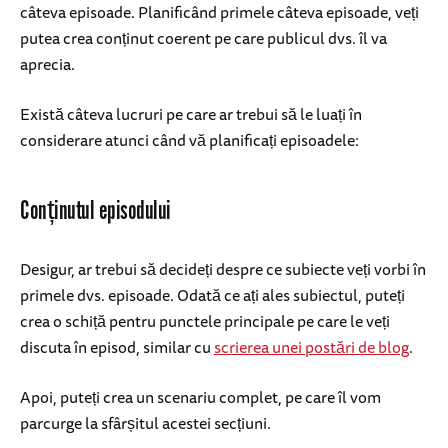
câteva episoade. Planificând primele câteva episoade, veți
putea crea conținut coerent pe care publicul dvs. îl va
aprecia.
Există câteva lucruri pe care ar trebui să le luați în
considerare atunci când vă planificați episoadele:
Conținutul episodului
Desigur, ar trebui să decideți despre ce subiecte veți vorbi în
primele dvs. episoade. Odată ce ați ales subiectul, puteți
crea o schiță pentru punctele principale pe care le veți
discuta în episod, similar cu
scrierea unei postări de blog
.
Apoi, puteți crea un scenariu complet, pe care îl vom
parcurge la sfârșitul acestei secțiuni.