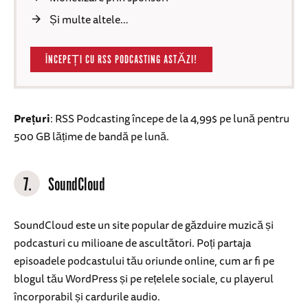
Și multe altele…
ÎNCEPEȚI CU RSS PODCASTING ASTĂZI!
Prețuri
: RSS Podcasting începe de la 4,99$ pe lună pentru
500 GB lățime de bandă pe lună.
7.
SoundCloud
SoundCloud este un site popular de găzduire muzică și
podcasturi cu milioane de ascultători. Poți partaja
episoadele podcastului tău oriunde online, cum ar fi pe
blogul tău WordPress și pe rețelele sociale, cu playerul
încorporabil și cardurile audio.