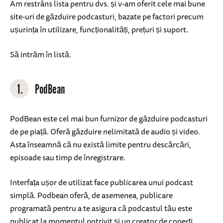
Am restrâns lista pentru dvs. și v-am oferit cele mai bune
site-uri de găzduire podcasturi, bazate pe factori precum
ușurința în utilizare, funcționalități, prețuri și suport.
Să intrăm în listă.
1.
PodBean
PodBean este cel mai bun furnizor de găzduire podcasturi
de pe piață. Oferă găzduire nelimitată de audio și video.
Asta înseamnă că nu există limite pentru descărcări,
episoade sau timp de înregistrare.
Interfața ușor de utilizat face publicarea unui podcast
simplă. Podbean oferă, de asemenea, publicare
programată pentru a te asigura că podcastul tău este
publicat la momentul potrivit și un creator de coperți