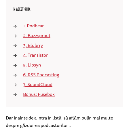
ÎN ACEST GHID:
1. Podbean
2. Buzzsprout
3. Blubrry
4. Transistor
5. Libsyn
6. RSS Podcasting
7. SoundCloud
Bonus: Fusebox
Dar înainte de a intra în listă, să aflăm puțin mai multe
despre găzduirea podcasturilor...