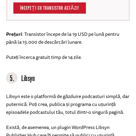
ÎNCEPEȚI CU TRANSISTOR ASTĂZI!
Prețuri
: Transistor începe de la 19 USD pe lună pentru
până la 15.000 de descărcări lunare.
Puteți încerca gratuit timp de 14 zile.
5.
Libsyn
Libsyn este o platformă de găzduire podcasturi simplă, dar
puternică. Poți crea, publica și programa cu ușurință
episoadele podcastului tău, totul dintr-o singură pagină.
Există, de asemenea, un plugin WordPress Libsyn
Publisher Hub care îți permite să publici cu ușurință