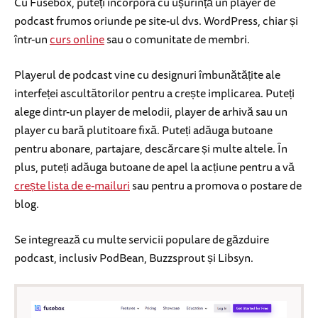
Cu Fusebox, puteți încorpora cu ușurință un player de
podcast frumos oriunde pe site-ul dvs. WordPress, chiar și
într-un
curs online
sau o comunitate de membri.
Playerul de podcast vine cu designuri îmbunătățite ale
interfeței ascultătorilor pentru a crește implicarea. Puteți
alege dintr-un player de melodii, player de arhivă sau un
player cu bară plutitoare fixă. Puteți adăuga butoane
pentru abonare, partajare, descărcare și multe altele. În
plus, puteți adăuga butoane de apel la acțiune pentru a vă
crește lista de e-mailuri
sau pentru a promova o postare de
blog.
Se integrează cu multe servicii populare de găzduire
podcast, inclusiv PodBean, Buzzsprout și Libsyn.