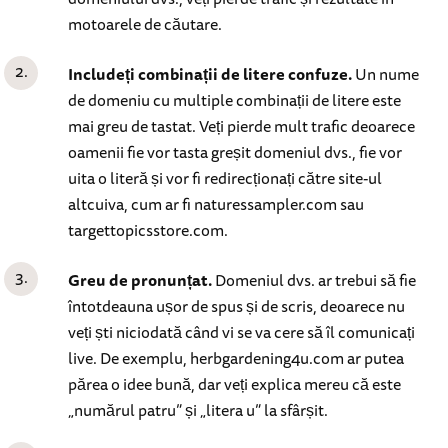
motoarele de căutare.
Includeți combinații de litere confuze.
Un nume
de domeniu cu multiple combinații de litere este
mai greu de tastat. Veți pierde mult trafic deoarece
oamenii fie vor tasta greșit domeniul dvs., fie vor
uita o literă și vor fi redirecționați către site-ul
altcuiva, cum ar fi naturessampler.com sau
targettopicsstore.com.
Greu de pronunțat.
Domeniul dvs. ar trebui să fie
întotdeauna ușor de spus și de scris, deoarece nu
veți ști niciodată când vi se va cere să îl comunicați
live. De exemplu, herbgardening4u.com ar putea
părea o idee bună, dar veți explica mereu că este
„numărul patru” și „litera u” la sfârșit.