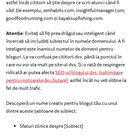
astfel încât cititorii să știe despre ce scrii atunci când îl
văd. De exemplu, zenhabits.com, insightfulmanager.com,
goodfoodrunning.com și kayaksupfishing.com.
Atenție
: Evitați să fiți prea drăguț sau inteligent când
încercați să includeți subiectul în numele domeniului. A fi
inteligent este inamicul numelor de domenii pentru
bloguri. Le va confuza pe cititorii dvs. până la punctul în
care nu vor sta mult pe site-ul dvs. Și o rată de respingere
ridicată ar putea afecta
SEO-ul blogului dvs. (optimizare
pentru motoarele de căutare)
, astfel încât nu veți obține la
fel de mult trafic.
Descoperă un nume creativ pentru blogul tău cu unul
dintre aceste șabloane de subiect:
Sfaturi zilnice despre [Subiect]