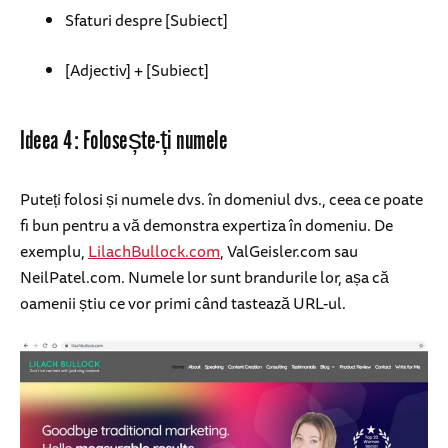
Sfaturi despre [Subiect]
[Adjectiv] + [Subiect]
Ideea 4: Folosește-ți numele
Puteți folosi și numele dvs. în domeniul dvs., ceea ce poate
fi bun pentru a vă demonstra expertiza în domeniu. De
exemplu,
LilachBullock.com
, ValGeisler.com sau
NeilPatel.com. Numele lor sunt brandurile lor, așa că
oamenii știu ce vor primi când tastează URL-ul.