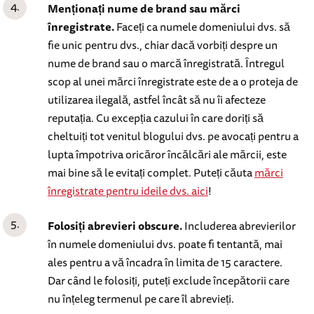
Menționați nume de brand sau mărci
înregistrate.
Faceți ca numele domeniului dvs. să
fie unic pentru dvs., chiar dacă vorbiți despre un
nume de brand sau o marcă înregistrată. Întregul
scop al unei mărci înregistrate este de a o proteja de
utilizarea ilegală, astfel încât să nu îi afecteze
reputația. Cu excepția cazului în care doriți să
cheltuiți tot venitul blogului dvs. pe avocați pentru a
lupta împotriva oricăror încălcări ale mărcii, este
mai bine să le evitați complet. Puteți căuta
mărci
înregistrate pentru ideile dvs. aici
!
Folosiți abrevieri obscure.
Includerea abrevierilor
în numele domeniului dvs. poate fi tentantă, mai
ales pentru a vă încadra în limita de 15 caractere.
Dar când le folosiți, puteți exclude începătorii care
nu înțeleg termenul pe care îl abrevieți.