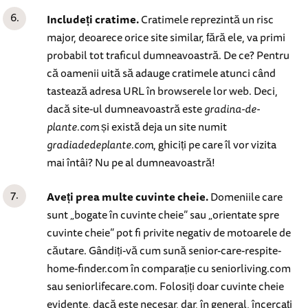
Includeți cratime.
Cratimele reprezintă un risc
major, deoarece orice site similar, fără ele, va primi
probabil tot traficul dumneavoastră. De ce? Pentru
că oamenii uită să adauge cratimele atunci când
tastează adresa URL în browserele lor web. Deci,
dacă site-ul dumneavoastră este
gradina-de-
plante.com
și există deja un site numit
gradiadedeplante.com
, ghiciți pe care îl vor vizita
mai întâi? Nu pe al dumneavoastră!
Aveți prea multe cuvinte cheie.
Domeniile care
sunt „bogate în cuvinte cheie” sau „orientate spre
cuvinte cheie” pot fi privite negativ de motoarele de
căutare. Gândiți-vă cum sună senior-care-respite-
home-finder.com în comparație cu seniorliving.com
sau seniorlifecare.com. Folosiți doar cuvinte cheie
evidente, dacă este necesar, dar, în general, încercați