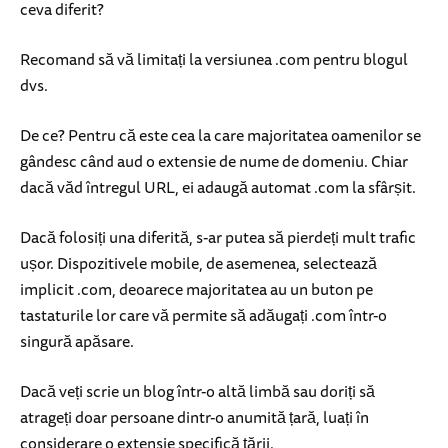
ceva diferit?
Recomand să vă limitați la versiunea .com pentru blogul
dvs.
De ce? Pentru că este cea la care majoritatea oamenilor se
gândesc când aud o extensie de nume de domeniu. Chiar
dacă văd întregul URL, ei adaugă automat .com la sfârșit.
Dacă folosiți una diferită, s-ar putea să pierdeți mult trafic
ușor. Dispozitivele mobile, de asemenea, selectează
implicit .com, deoarece majoritatea au un buton pe
tastaturile lor care vă permite să adăugați .com într-o
singură apăsare.
Dacă veți scrie un blog într-o altă limbă sau doriți să
atrageți doar persoane dintr-o anumită țară, luați în
considerare o extensie specifică țării.