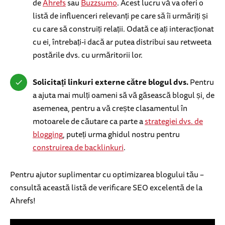
de
Ahrefs
sau
Buzzsumo
. Acest lucru vă va oferi o
listă de influenceri relevanți pe care să îi urmăriți și
cu care să construiți relații. Odată ce ați interacționat
cu ei, întrebați-i dacă ar putea distribui sau retweeta
postările dvs. cu urmăritorii lor.
Solicitați linkuri externe către blogul dvs.
Pentru
a ajuta mai mulți oameni să vă găsească blogul și, de
asemenea, pentru a vă crește clasamentul în
motoarele de căutare ca parte a
strategiei dvs. de
blogging
, puteți urma ghidul nostru pentru
construirea de backlinkuri
.
Pentru ajutor suplimentar cu optimizarea blogului tău –
consultă această listă de verificare SEO excelentă de la
Ahrefs!