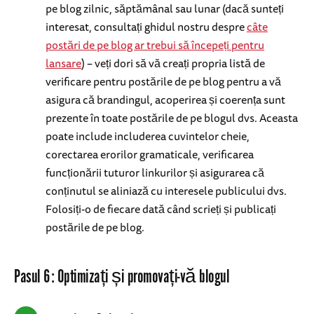
pe blog zilnic, săptămânal sau lunar (dacă sunteți
interesat, consultați ghidul nostru despre
câte
postări de pe blog ar trebui să începeți pentru
lansare
) – veți dori să vă creați propria listă de
verificare pentru postările de pe blog pentru a vă
asigura că brandingul, acoperirea și coerența sunt
prezente în toate postările de pe blogul dvs. Aceasta
poate include includerea cuvintelor cheie,
corectarea erorilor gramaticale, verificarea
funcționării tuturor linkurilor și asigurarea că
conținutul se aliniază cu interesele publicului dvs.
Folosiți-o de fiecare dată când scrieți și publicați
postările de pe blog.
Pasul 6: Optimizați și promovați-vă blogul