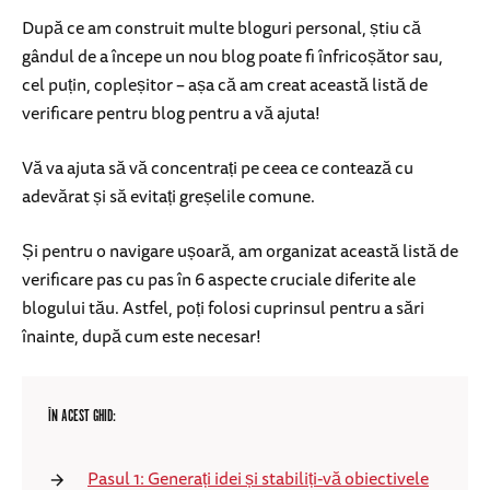
După ce am construit multe bloguri personal, știu că
gândul de a începe un nou blog poate fi înfricoșător sau,
cel puțin, copleșitor – așa că am creat această listă de
verificare pentru blog pentru a vă ajuta!
Vă va ajuta să vă concentrați pe ceea ce contează cu
adevărat și să evitați greșelile comune.
Și pentru o navigare ușoară, am organizat această listă de
verificare pas cu pas în 6 aspecte cruciale diferite ale
blogului tău. Astfel, poți folosi cuprinsul pentru a sări
înainte, după cum este necesar!
ÎN ACEST GHID:
Pasul 1: Generați idei și stabiliți-vă obiectivele