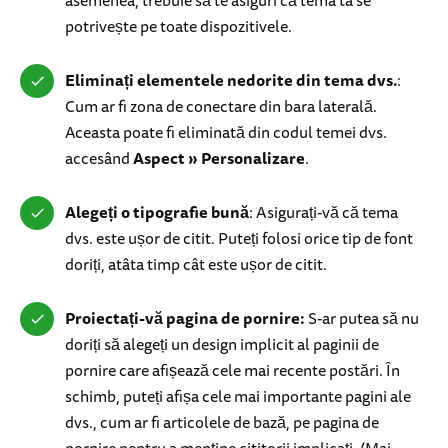
asemenea, trebuie să te asiguri că tema ta se
potrivește pe toate dispozitivele.
Eliminați elementele nedorite din tema dvs.
:
Cum ar fi zona de conectare din bara laterală.
Aceasta poate fi eliminată din codul temei dvs.
accesând
Aspect » Personalizare
.
Alegeți o tipografie bună
: Asigurați-vă că tema
dvs. este ușor de citit. Puteți folosi orice tip de font
doriți, atâta timp cât este ușor de citit.
Proiectați-vă pagina de pornire:
S-ar putea să nu
doriți să alegeți un design implicit al paginii de
pornire care afișează cele mai recente postări. În
schimb, puteți afișa cele mai importante pagini ale
dvs., cum ar fi articolele de bază, pe pagina de