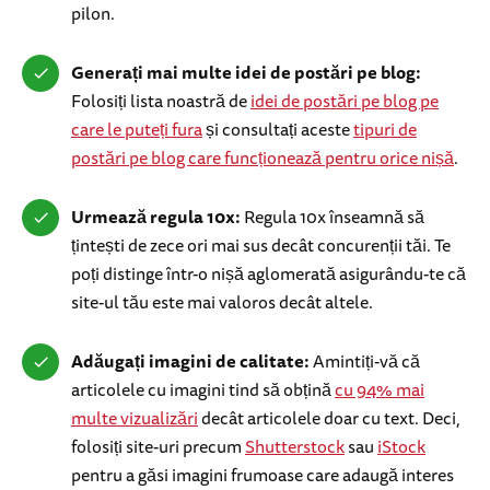
pilon.
Generați mai multe idei de postări pe blog:
Folosiți lista noastră de
idei de postări pe blog pe
care le puteți fura
și consultați aceste
tipuri de
postări pe blog care funcționează pentru orice nișă
.
Urmează regula 10x:
Regula 10x înseamnă să
țintești de zece ori mai sus decât concurenții tăi. Te
poți distinge într-o nișă aglomerată asigurându-te că
site-ul tău este mai valoros decât altele.
Adăugați imagini de calitate:
Amintiți-vă că
articolele cu imagini tind să obțină
cu 94% mai
multe vizualizări
decât articolele doar cu text. Deci,
folosiți site-uri precum
Shutterstock
sau
iStock
pentru a găsi imagini frumoase care adaugă interes