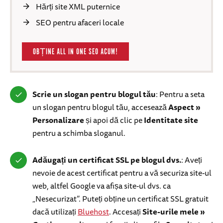
Hărți site XML puternice
SEO pentru afaceri locale
OBȚINE ALL IN ONE SEO ACUM!
Scrie un slogan pentru blogul tău
: Pentru a seta
un slogan pentru blogul tău, accesează
Aspect »
Personalizare
și apoi dă clic pe
Identitate site
pentru a schimba sloganul.
Adăugați un certificat SSL pe blogul dvs.
: Aveți
nevoie de acest certificat pentru a vă securiza site-ul
web, altfel Google va afișa site-ul dvs. ca
„Nesecurizat”. Puteți obține un certificat SSL gratuit
dacă utilizați
Bluehost
. Accesați
Site-urile mele »