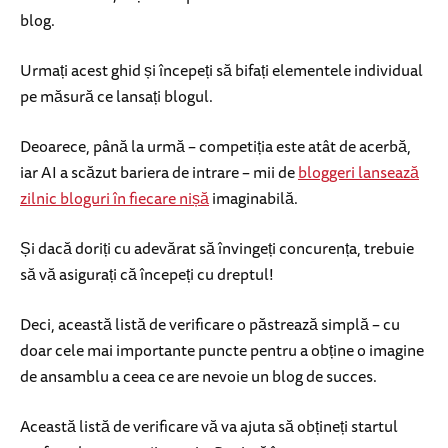
blog.
Urmați acest ghid și începeți să bifați elementele individual
pe măsură ce lansați blogul.
Deoarece, până la urmă – competiția este atât de acerbă,
iar AI a scăzut bariera de intrare – mii de
bloggeri lansează
zilnic bloguri în fiecare nișă
imaginabilă.
Și dacă doriți cu adevărat să învingeți concurența, trebuie
să vă asigurați că începeți cu dreptul!
Deci, această listă de verificare o păstrează simplă – cu
doar cele mai importante puncte pentru a obține o imagine
de ansamblu a ceea ce are nevoie un blog de succes.
Această listă de verificare vă va ajuta să obțineți startul