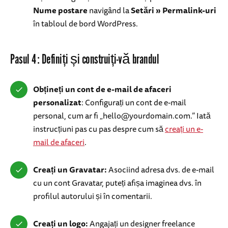
Nume postare
navigând la
Setări » Permalink-uri
în tabloul de bord WordPress.
Pasul 4: Definiți și construiți-vă brandul
Obțineți un cont de e-mail de afaceri
personalizat
: Configurați un cont de e-mail
personal, cum ar fi „
hello@yourdomain.com
.” Iată
instrucțiuni pas cu pas despre cum să
creați un e-
mail de afaceri
.
Creați un Gravatar:
Asociind adresa dvs. de e-mail
cu un cont Gravatar, puteți afișa imaginea dvs. în
profilul autorului și în comentarii.
Creați un logo:
Angajați un designer freelance