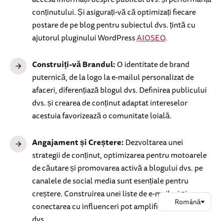
conținutului. Și asigurați-vă că optimizați fiecare
postare de pe blog pentru subiectul dvs. țintă cu
ajutorul pluginului WordPress
AIOSEO
.
Construiți-vă Brandul:
O identitate de brand
puternică, de la logo la e-mailul personalizat de
afaceri, diferențiază blogul dvs. Definirea publicului
dvs. și crearea de conținut adaptat intereselor
acestuia favorizează o comunitate loială.
Angajament și Creștere:
Dezvoltarea unei
strategii de conținut, optimizarea pentru motoarele
de căutare și promovarea activă a blogului dvs. pe
canalele de social media sunt esențiale pentru
creștere. Construirea unei liste de e-mailuri și
conectarea cu influenceri pot amplifica acoperirea
dvs.