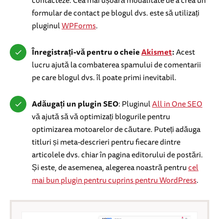
contacteze. Cea mai ușoară modalitate de a crea un
formular de contact pe blogul dvs. este să utilizați
pluginul
WPForms
.
Înregistrați-vă pentru o cheie
Akismet
:
Acest
lucru ajută la combaterea spamului de comentarii
pe care blogul dvs. îl poate primi inevitabil.
Adăugați un plugin SEO
: Pluginul
All in One SEO
vă ajută să vă optimizați blogurile pentru
optimizarea motoarelor de căutare. Puteți adăuga
titluri și meta-descrieri pentru fiecare dintre
articolele dvs. chiar în pagina editorului de postări.
Și este, de asemenea, alegerea noastră pentru
cel
mai bun plugin pentru cuprins pentru WordPress
.