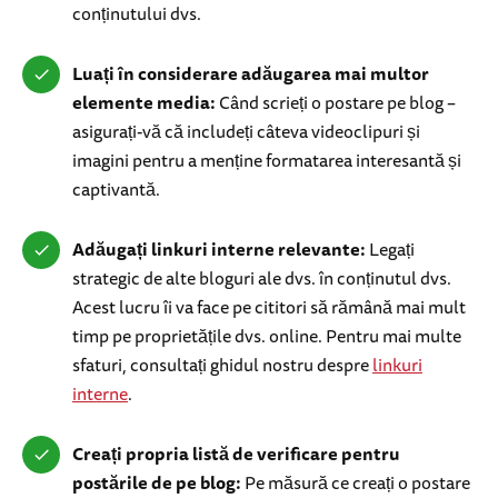
conținutului dvs.
Luați în considerare adăugarea mai multor
elemente media:
Când scrieți o postare pe blog –
asigurați-vă că includeți câteva videoclipuri și
imagini pentru a menține formatarea interesantă și
captivantă.
Adăugați linkuri interne relevante:
Legați
strategic de alte bloguri ale dvs. în conținutul dvs.
Acest lucru îi va face pe cititori să rămână mai mult
timp pe proprietățile dvs. online. Pentru mai multe
sfaturi, consultați ghidul nostru despre
linkuri
interne
.
Creați propria listă de verificare pentru
postările de pe blog:
Pe măsură ce creați o postare