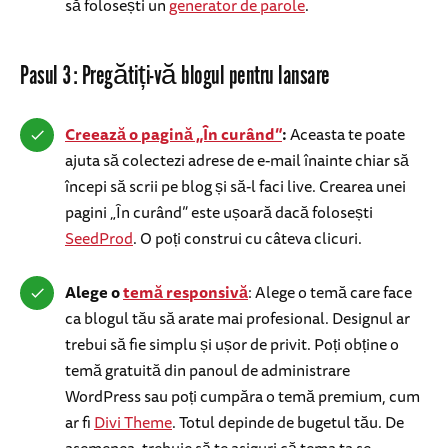
să folosești un
generator de parole
.
Pasul 3: Pregătiți-vă blogul pentru lansare
Creează o pagină „În curând”
:
Aceasta te poate
ajuta să colectezi adrese de e-mail înainte chiar să
începi să scrii pe blog și să-l faci live. Crearea unei
pagini „În curând” este ușoară dacă folosești
SeedProd
. O poți construi cu câteva clicuri.
Alege o
temă responsivă
: Alege o temă care face
ca blogul tău să arate mai profesional. Designul ar
trebui să fie simplu și ușor de privit. Poți obține o
temă gratuită din panoul de administrare
WordPress sau poți cumpăra o temă premium, cum
ar fi
Divi Theme
. Totul depinde de bugetul tău. De