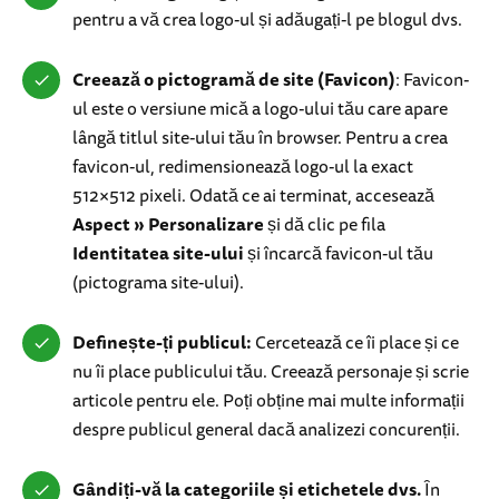
pentru a vă crea logo-ul și adăugați-l pe blogul dvs.
Creează o pictogramă de site (Favicon)
: Favicon-
ul este o versiune mică a logo-ului tău care apare
lângă titlul site-ului tău în browser. Pentru a crea
favicon-ul, redimensionează logo-ul la exact
512×512 pixeli. Odată ce ai terminat, accesează
Aspect » Personalizare
și dă clic pe fila
Identitatea site-ului
și încarcă favicon-ul tău
(pictograma site-ului).
Definește-ți publicul:
Cercetează ce îi place și ce
nu îi place publicului tău. Creează personaje și scrie
articole pentru ele. Poți obține mai multe informații
despre publicul general dacă analizezi concurenții.
Gândiți-vă la categoriile și etichetele dvs.
În