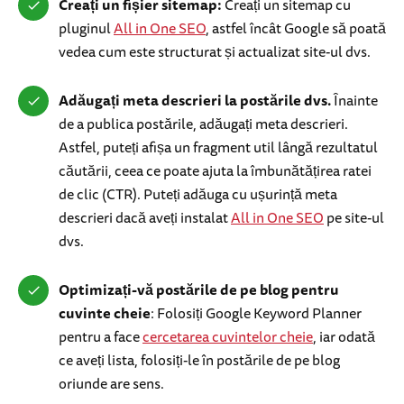
Creați un fișier sitemap:
Creați un sitemap cu
pluginul
All in One SEO
, astfel încât Google să poată
vedea cum este structurat și actualizat site-ul dvs.
Adăugați meta descrieri la postările dvs.
Înainte
de a publica postările, adăugați meta descrieri.
Astfel, puteți afișa un fragment util lângă rezultatul
căutării, ceea ce poate ajuta la îmbunătățirea ratei
de clic (CTR). Puteți adăuga cu ușurință meta
descrieri dacă aveți instalat
All in One SEO
pe site-ul
dvs.
Optimizați-vă postările de pe blog pentru
cuvinte cheie
: Folosiți Google Keyword Planner
pentru a face
cercetarea cuvintelor cheie
, iar odată
ce aveți lista, folosiți-le în postările de pe blog
oriunde are sens.