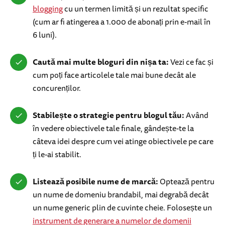
blogging
cu un termen limită și un rezultat specific
(cum ar fi atingerea a 1.000 de abonați prin e-mail în
6 luni).
Caută mai multe bloguri din nișa ta:
Vezi ce fac și
cum poți face articolele tale mai bune decât ale
concurenților.
Stabilește o strategie pentru blogul tău:
Având
în vedere obiectivele tale finale, gândește-te la
câteva idei despre cum vei atinge obiectivele pe care
ți le-ai stabilit.
Listează posibile nume de marcă:
Optează pentru
un nume de domeniu brandabil, mai degrabă decât
un nume generic plin de cuvinte cheie. Folosește un
instrument de generare a numelor de domenii