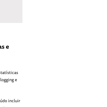
as e
tatísticas
blogging e
údo incluir