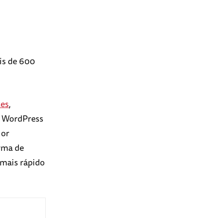
is de 600
tes
,
g WordPress
hor
orma de
 mais rápido