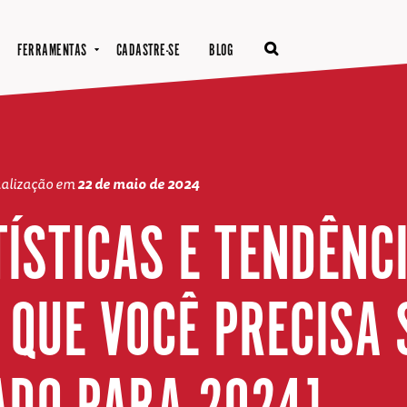
FERRAMENTAS
CADASTRE-SE
BLOG
ualização em
22 de maio de 2024
TÍSTICAS E TENDÊNC
 QUE VOCÊ PRECISA