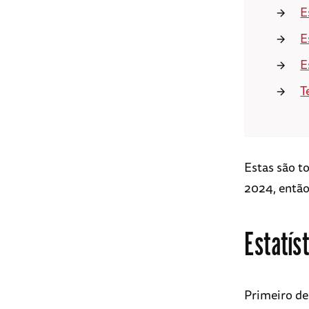
E
E
E
T
Estas são t
2024, entã
Estatís
Primeiro de