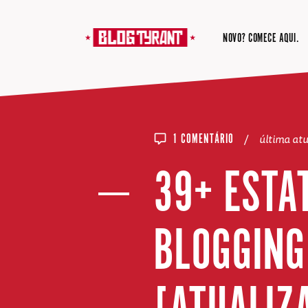
NOVO? COMECE AQUI.
/
última at
1 COMENTÁRIO
39+ ESTA
BLOGGING