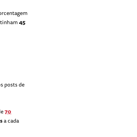
porcentagem
% tinham
45
s posts de
de
70
s
a cada