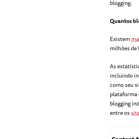
blogging.
Quantos bl
Existem
mai
milhões de 
As estatíst
incluindo i
como seu si
plataforma d
blogging in
entre os
sit