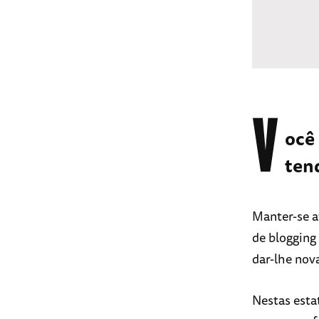
V
ocê 
ten
Manter-se a
de blogging 
dar-lhe nov
Nestas esta