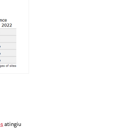
os
atingiu