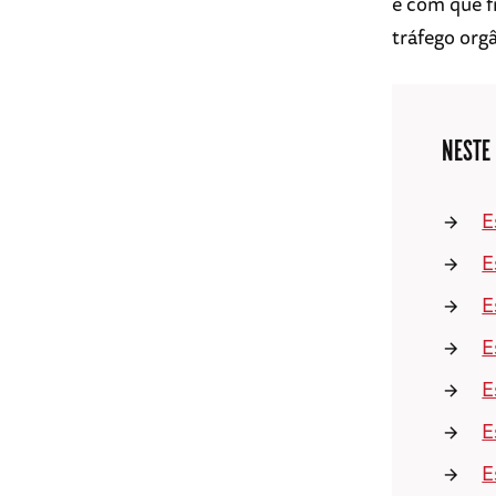
e com que f
tráfego org
NESTE
E
E
E
E
E
E
E