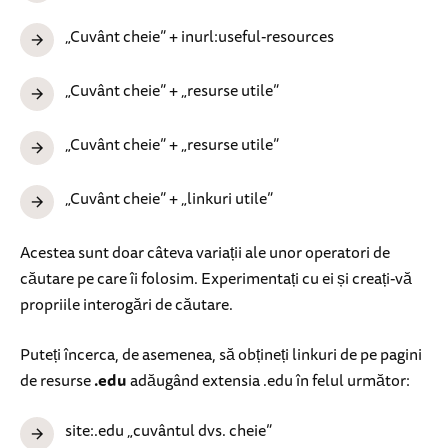
„Cuvânt cheie” + inurl:useful-resources
„Cuvânt cheie” + „resurse utile”
„Cuvânt cheie” + „resurse utile”
„Cuvânt cheie” + „linkuri utile”
Acestea sunt doar câteva variații ale unor operatori de
căutare pe care îi folosim. Experimentați cu ei și creați-vă
propriile interogări de căutare.
Puteți încerca, de asemenea, să obțineți linkuri de pe pagini
de resurse
.edu
adăugând extensia .edu în felul următor:
site:.edu „cuvântul dvs. cheie”