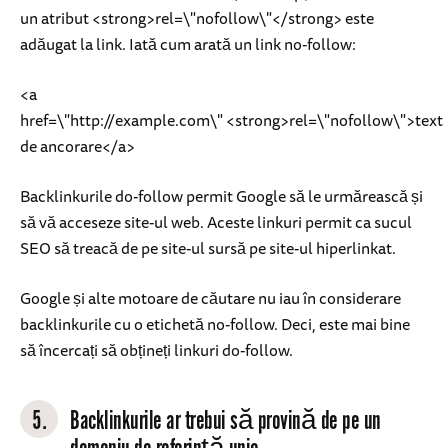
un atribut <strong>rel=\"nofollow\"</strong> este
adăugat la link. Iată cum arată un link no-follow:
<a
href=\"http://example.com\" <strong>rel=\"nofollow\">text
de ancorare</a>
Backlinkurile do-follow permit Google să le urmărească și
să vă acceseze site-ul web. Aceste linkuri permit ca sucul
SEO să treacă de pe site-ul sursă pe site-ul hiperlinkat.
Google și alte motoare de căutare nu iau în considerare
backlinkurile cu o etichetă no-follow. Deci, este mai bine
să încercați să obțineți linkuri do-follow.
5.
Backlinkurile ar trebui să provină de pe un