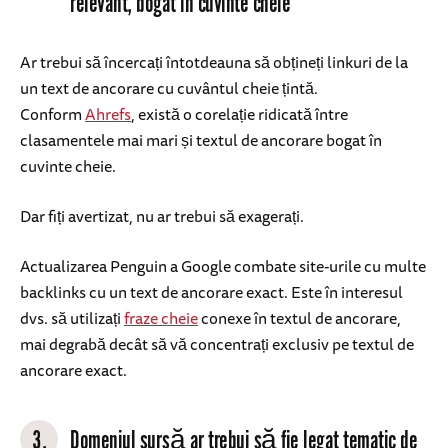
relevant, bogat în cuvinte cheie
Ar trebui să încercați întotdeauna să obțineți linkuri de la
un text de ancorare cu cuvântul cheie țintă.
Conform
Ahrefs
, există o corelație ridicată între
clasamentele mai mari și textul de ancorare bogat în
cuvinte cheie.
Dar fiți avertizat, nu ar trebui să exagerați.
Actualizarea Penguin a Google combate site-urile cu multe
backlinks cu un text de ancorare exact. Este în interesul
dvs. să utilizați
fraze cheie
conexe în textul de ancorare,
mai degrabă decât să vă concentrați exclusiv pe textul de
ancorare exact.
3.
Domeniul sursă ar trebui să fie legat tematic de