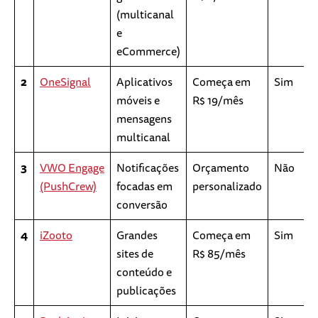
(multicanal
e
eCommerce)
2
OneSignal
Aplicativos
Começa em
Sim
móveis e
R$ 19/mês
mensagens
multicanal
3
VWO Engage
Notificações
Orçamento
Não
(PushCrew)
focadas em
personalizado
conversão
4
iZooto
Grandes
Começa em
Sim
sites de
R$ 85/mês
conteúdo e
publicações