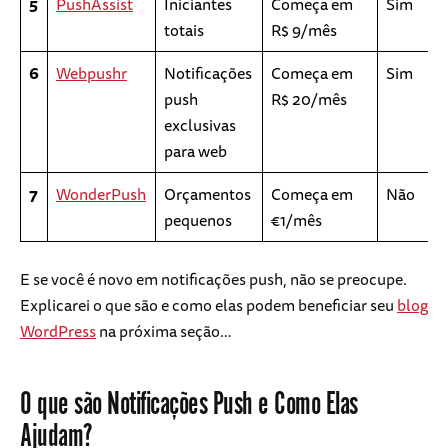
5
PushAssist
Iniciantes
Começa em
Sim
totais
R$ 9/mês
6
Webpushr
Notificações
Começa em
Sim
push
R$ 20/mês
exclusivas
para web
7
WonderPush
Orçamentos
Começa em
Não
pequenos
€1/mês
E se você é novo em notificações push, não se preocupe.
Explicarei o que são e como elas podem beneficiar seu
blog
WordPress
na próxima seção…
O que são Notificações Push e Como Elas
Ajudam?