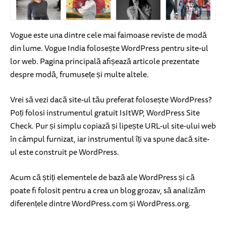
Vogue este una dintre cele mai faimoase reviste de modă
din lume. Vogue India folosește WordPress pentru site-ul
lor web. Pagina principală afișează articole prezentate
despre modă, frumusețe și multe altele.
Vrei să vezi dacă site-ul tău preferat folosește WordPress?
Poți folosi instrumentul gratuit IsItWP, WordPress Site
Check. Pur și simplu copiază și lipește URL-ul site-ului web
în câmpul furnizat, iar instrumentul îți va spune dacă site-
ul este construit pe WordPress.
Acum că știți elementele de bază ale WordPress și că
poate fi folosit pentru a crea un blog grozav, să analizăm
diferențele dintre WordPress.com și WordPress.org.