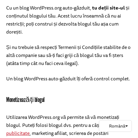
Cu un blog WordPress.org auto-găzduit,
tu deții site-ul
și
conținutul blogului tău. Acest lucru înseamnă că nu ai
restricții; poți construi și dezvolta blogul tău așa cum
dorești.
Și nu trebuie să respecți Termenii și Condițiile stabilite de o
altă companie sau să-ți faci griji că blogul tău va fi șters
(atâta timp cât nu faci ceva ilegal).
Un blog WordPress auto-găzduit îți oferă control complet.
Monetizează-ți blogul
Utilizarea WordPress.org vă permite să vă monetizați
blogul. Puteți folosi blogul dvs. pentru a câștiga bani prin
publicitate
, marketing afiliat, scrierea de postări