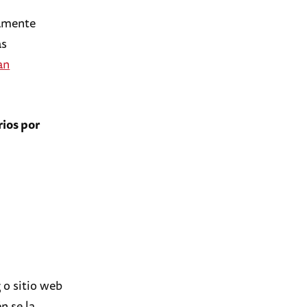
damente
as
an
ios por
 o sitio web
én se la