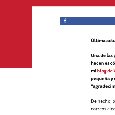
Última actu
Una de las
hacen es c
mi
blog de
pequeña y 
“agradecim
De hecho, p
correos el