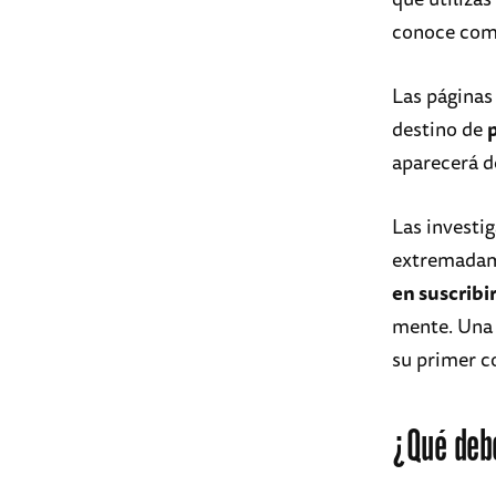
conoce co
Las páginas
destino de
aparecerá de
Las investi
extremadam
en suscribi
mente. Una 
su primer co
¿Qué deb