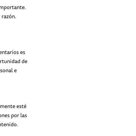
importante.
 razón.
entarios es
ortunidad de
sonal e
emente esté
ones por las
ntenido.