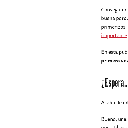
Conseguir q
buena porqu
primerizos,
importante
En esta pub
primera vez
¿Espera..
Acabo de in
Bueno, una 
que utilizas