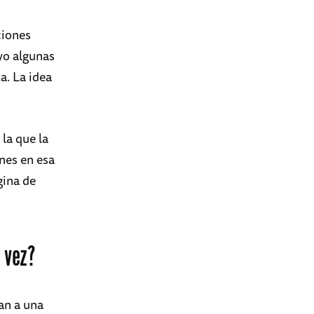
ciones
yo algunas
a. La idea
la que la
nes en esa
gina de
 vez?
an a una