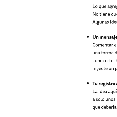
Lo que agre
No tiene que
Algunas ide
Un mensaje
Comentar en
una forma d
conocerte. 
inyecte un 
Tu registro 
La idea aqu
a solo unos
que debería 