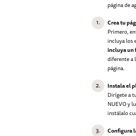
página de a
Crea tu pá
Primero, en
incluya los
incluya un 
diferente a
página.
Instala el 
Dirígete a 
NUEVO y lue
instálalo c
Configura l