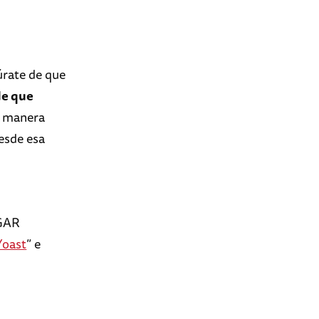
úrate de que
de que
e manera
esde esa
EGAR
Yoast
” e