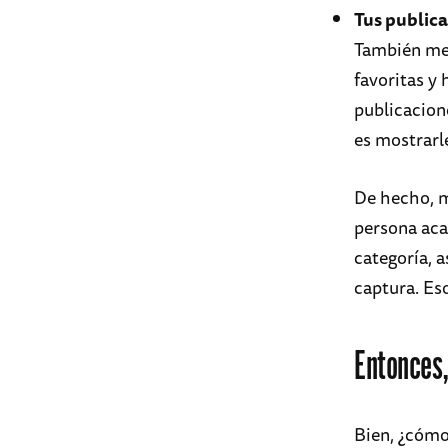
Tus publica
También me 
favoritas y
publicacione
es mostrarl
De hecho, m
persona aca
categoría, 
captura. Es
Entonces,
Bien, ¿cómo