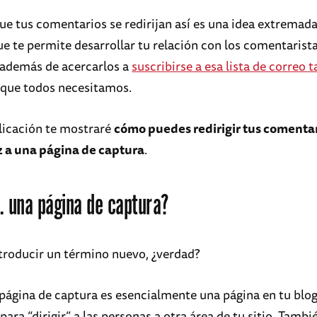
ue tus comentarios se redirijan así es una idea extrema
e te permite desarrollar tu relación con los comentarist
 además de acercarlos a
suscribirse a esa lista de correo t
que todos necesitamos.
licación te mostraré
cómo puedes redirigir tus comentar
 a una página de captura
.
. una página de captura?
troducir un término nuevo, ¿verdad?
página de captura es esencialmente una página en tu blog
 para “dirigir” a las personas a otra área de tu sitio. Tambi