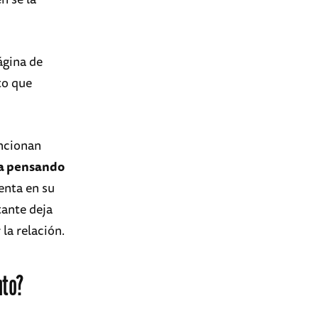
ágina de
to que
uncionan
ba pensando
enta en su
tante deja
la relación.
nto?