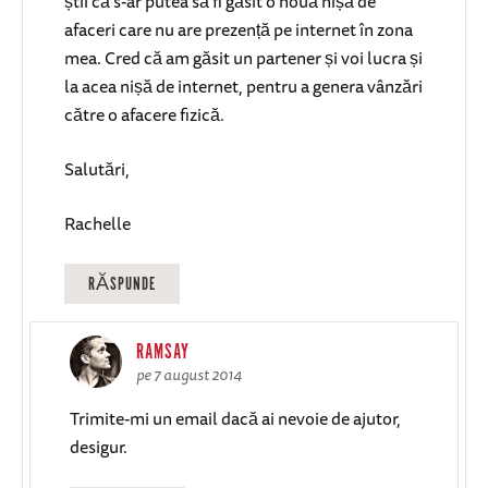
știi că s-ar putea să fi găsit o nouă nișă de
afaceri care nu are prezență pe internet în zona
mea. Cred că am găsit un partener și voi lucra și
la acea nișă de internet, pentru a genera vânzări
către o afacere fizică.
Salutări,
Rachelle
RĂSPUNDE
RAMSAY
pe 7 august 2014
Trimite-mi un email dacă ai nevoie de ajutor,
desigur.