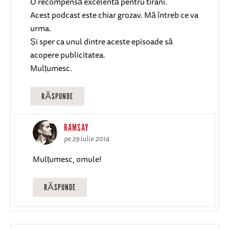
O recompensă excelentă pentru tirani.
Acest podcast este chiar grozav. Mă întreb ce va
urma.
Și sper ca unul dintre aceste episoade să
acopere publicitatea.
Mulțumesc.
RĂSPUNDE
RAMSAY
pe 29 iulie 2014
Mulțumesc, omule!
RĂSPUNDE