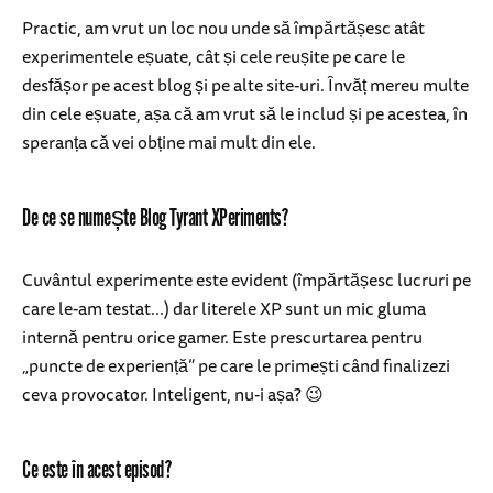
Practic, am vrut un loc nou unde să împărtășesc atât
experimentele eșuate, cât și cele reușite pe care le
desfășor pe acest blog și pe alte site-uri. Învăț mereu multe
din cele eșuate, așa că am vrut să le includ și pe acestea, în
speranța că vei obține mai mult din ele.
De ce se numește Blog Tyrant XPeriments?
Cuvântul experimente este evident (împărtășesc lucruri pe
care le-am testat...) dar literele XP sunt un mic gluma
internă pentru orice gamer. Este prescurtarea pentru
„puncte de experiență” pe care le primești când finalizezi
ceva provocator. Inteligent, nu-i așa? 😉
Ce este în acest episod?