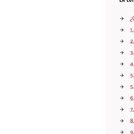
¿
1
2
3
4
5
5
6
7
8
9