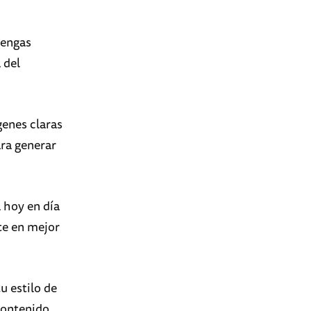
tengas
 del
genes claras
ara generar
 hoy en día
te en mejor
u estilo de
contenido