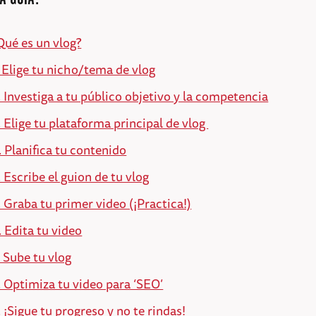
Qué es un vlog?
. Elige tu nicho/tema de vlog
. Investiga a tu público objetivo y la competencia
. Elige tu plataforma principal de vlog
. Planifica tu contenido
. Escribe el guion de tu vlog
. Graba tu primer video (¡Practica!)
. Edita tu video
. Sube tu vlog
. Optimiza tu video para ‘SEO’
. ¡Sigue tu progreso y no te rindas!