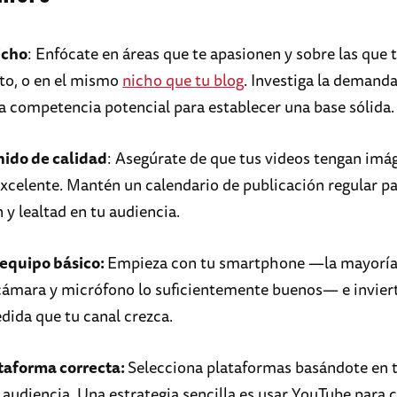
icho
: Enfócate en áreas que te apasionen y sobre las que 
to, o en el mismo
nicho que tu blog
. Investiga la demanda
a competencia potencial para establecer una base sólida.
nido de calidad
: Asegúrate de que tus videos tengan imá
excelente. Mantén un calendario de publicación regular p
 y lealtad en tu audiencia.
 equipo básico:
Empieza con tu smartphone —la mayoría
cámara y micrófono lo suficientemente buenos— e invier
dida que tu canal crezca.
ataforma correcta:
Selecciona plataformas basándote en t
 audiencia. Una estrategia sencilla es usar YouTube para 