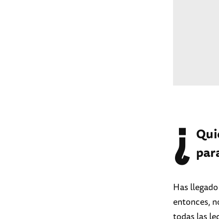
¿
Qui
par
Has llegado
entonces, n
todas las l