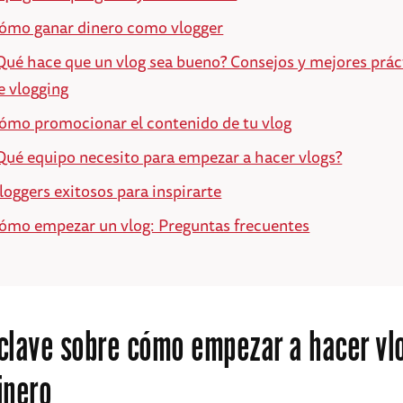
ómo ganar dinero como vlogger
Qué hace que un vlog sea bueno? Consejos y mejores prác
e vlogging
ómo promocionar el contenido de tu vlog
Qué equipo necesito para empezar a hacer vlogs?
loggers exitosos para inspirarte
ómo empezar un vlog: Preguntas frecuentes
clave sobre cómo empezar a hacer vl
inero