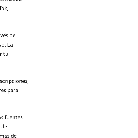
Tok,
avés de
vo. La
r tu
escripciones,
res para
as fuentes
 de
rmas de