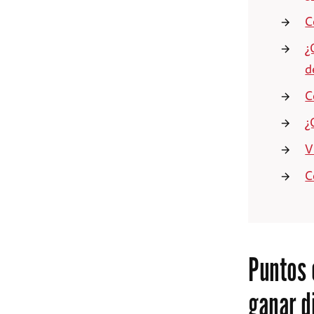
C
¿
d
C
¿
V
C
Puntos 
ganar d