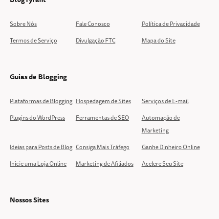
Sobre Nós
Fale Conosco
Política de Privacidade
Termos de Serviço
Divulgação FTC
Mapa do Site
Guias de Blogging
Plataformas de Blogging
Hospedagem de Sites
Serviços de E-mail
Plugins do WordPress
Ferramentas de SEO
Automação de
Marketing
Ideias para Posts de Blog
Consiga Mais Tráfego
Ganhe Dinheiro Online
Inicie uma Loja Online
Marketing de Afiliados
Acelere Seu Site
Nossos Sites