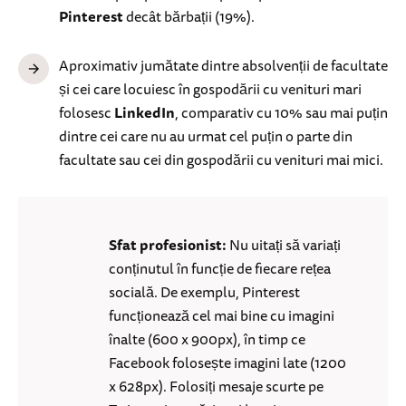
Pinterest
decât bărbații (19%).
Aproximativ jumătate dintre absolvenții de facultate
și cei care locuiesc în gospodării cu venituri mari
folosesc
LinkedIn
, comparativ cu 10% sau mai puțin
dintre cei care nu au urmat cel puțin o parte din
facultate sau cei din gospodării cu venituri mai mici.
Sfat profesionist:
Nu uitați să variați
conținutul în funcție de fiecare rețea
socială. De exemplu, Pinterest
funcționează cel mai bine cu imagini
înalte (600 x 900px), în timp ce
Facebook folosește imagini late (1200
x 628px). Folosiți mesaje scurte pe