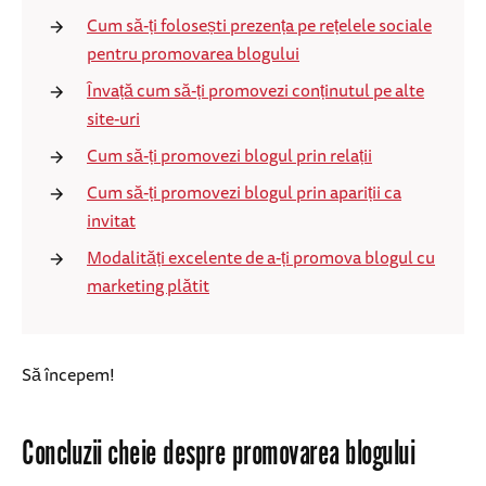
Cum să-ți folosești prezența pe rețelele sociale
pentru promovarea blogului
Învață cum să-ți promovezi conținutul pe alte
site-uri
Cum să-ți promovezi blogul prin relații
Cum să-ți promovezi blogul prin apariții ca
invitat
Modalități excelente de a-ți promova blogul cu
marketing plătit
Să începem!
Concluzii cheie despre promovarea blogului