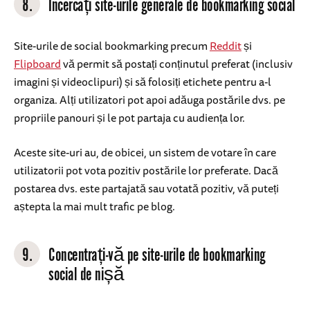
8.
Încercați site-urile generale de bookmarking social
Site-urile de social bookmarking precum
Reddit
și
Flipboard
vă permit să postați conținutul preferat (inclusiv
imagini și videoclipuri) și să folosiți etichete pentru a-l
organiza. Alți utilizatori pot apoi adăuga postările dvs. pe
propriile panouri și le pot partaja cu audiența lor.
Aceste site-uri au, de obicei, un sistem de votare în care
utilizatorii pot vota pozitiv postările lor preferate. Dacă
postarea dvs. este partajată sau votată pozitiv, vă puteți
aștepta la mai mult trafic pe blog.
9.
Concentrați-vă pe site-urile de bookmarking
social de nișă