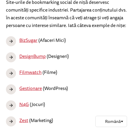
Site-urile de bookmarking social de nișă deservesc
comunități specifice industriei. Partajarea conținutului dvs.
în aceste comunități înseamnă că veți atrage și veți angaja
persoane cu interese similare. Iată câteva exemple de nișe:
BizSugar
(Afaceri Mici)
DesignBump
(Designeri)
Filmwatch
(Filme)
Gestionare
(WordPress)
N4G
(Jocuri)
Zest
(Marketing)