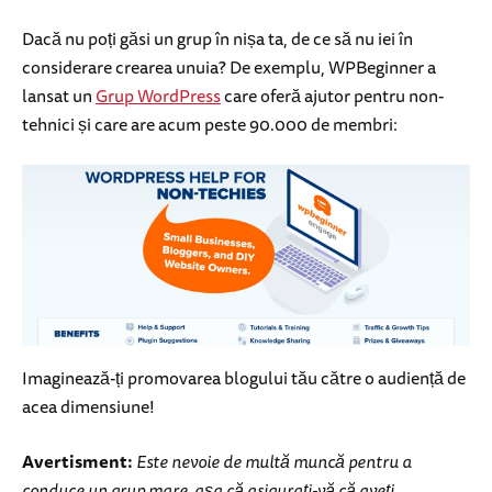
Dacă nu poți găsi un grup în nișa ta, de ce să nu iei în
considerare crearea unuia? De exemplu, WPBeginner a
lansat un
Grup WordPress
care oferă ajutor pentru non-
tehnici și care are acum peste 90.000 de membri:
Imaginează-ți promovarea blogului tău către o audiență de
acea dimensiune!
Avertisment:
Este nevoie de multă muncă pentru a
conduce un grup mare, așa că asigurați-vă că aveți