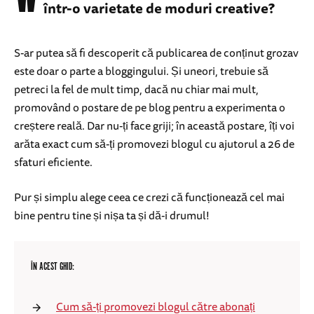
într-o varietate de moduri creative?
S-ar putea să fi descoperit că publicarea de conținut grozav
este doar o parte a bloggingului. Și uneori, trebuie să
petreci la fel de mult timp, dacă nu chiar mai mult,
promovând o postare de pe blog pentru a experimenta o
creștere reală. Dar nu-ți face griji; în această postare, îți voi
arăta exact cum să-ți promovezi blogul cu ajutorul a 26 de
sfaturi eficiente.
Pur și simplu alege ceea ce crezi că funcționează cel mai
bine pentru tine și nișa ta și dă-i drumul!
ÎN ACEST GHID:
Cum să-ți promovezi blogul către abonați