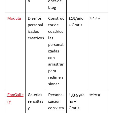
o
ones de
blog
Modula
Diseños
Construc
£29/año
⭐⭐⭐⭐
personal
tor de
+ Gratis
izados
cuadrícu
creativos
las
personal
izadas
con
arrastrar
para
redimen
sionar
FooGalle
Galerías
Personal
$33.99/a
⭐⭐⭐⭐
ry
sencillas
ización
ño +
y
con vista
Gratis