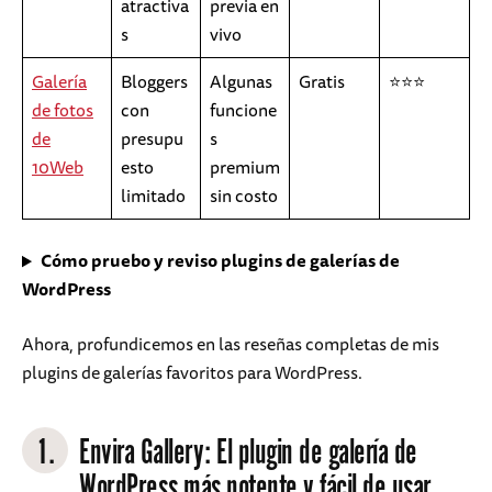
atractiva
previa en
s
vivo
Galería
Bloggers
Algunas
Gratis
⭐⭐⭐
de fotos
con
funcione
de
presupu
s
10Web
esto
premium
limitado
sin costo
Cómo pruebo y reviso plugins de galerías de
WordPress
Ahora, profundicemos en las reseñas completas de mis
plugins de galerías favoritos para WordPress.
1.
Envira Gallery
: El plugin de galería de
WordPress más potente y fácil de usar