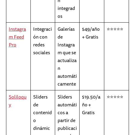
n
integrad
os
Instagra
Integraci
Galerías
$49/año
⭐⭐⭐⭐⭐
m Feed
ón con
de
+ Gratis
Pro
redes
Instagra
sociales
m que se
actualiza
n
automáti
camente
Soliloqu
Sliders
Sliders
$19.50/a
⭐⭐⭐⭐⭐
y
de
automáti
ño +
contenid
cos a
Gratis
o
partir de
dinámic
publicaci