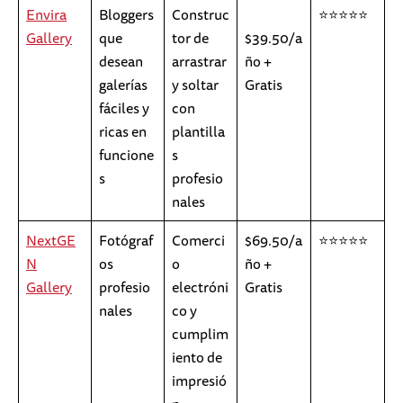
Envira
Bloggers
Construc
⭐⭐⭐⭐⭐
Gallery
que
tor de
$39.50/a
desean
arrastrar
ño +
galerías
y soltar
Gratis
fáciles y
con
ricas en
plantilla
funcione
s
s
profesio
nales
NextGE
Fotógraf
Comerci
$69.50/a
⭐⭐⭐⭐⭐
N
os
o
ño +
Gallery
profesio
electróni
Gratis
nales
co y
cumplim
iento de
impresió